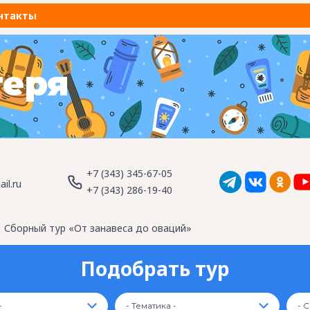
нтакты
геря
+7 (343) 345-67-05
il.ru
+7 (343) 286-19-40
Сборный тур «От занавеса до оваций»
Подобрать тур
-
- Тематика -
- 