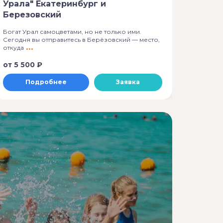
Урала" Екатеринбург и
«Мар
Березовский
Помнить
Богат Урал самоцветами, но не только ими.
Помнить
Сегодня вы отправитесь в Берёзовский — место,
откуда
от
5 500 ₽
от
2 3
Подробнее
Заявка