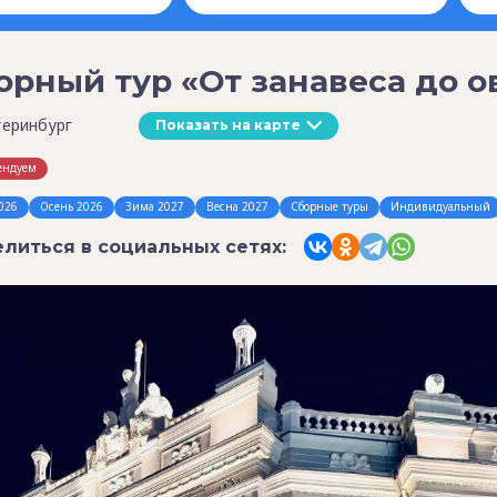
орный тур «От занавеса до о
теринбург
Показать на карте
ендуем
026
Осень 2026
Зима 2027
Весна 2027
Сборные туры
Индивидуальный
литься в социальных сетях: