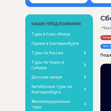
Сб
НАШИ ПРЕДЛОЖЕНИЯ
📍Ека
Туры в Соль–Илецк
Реком
Прием в Екатеринбурге
Лето 2
Туры по России
Поде
Туры по Уралу и
Сибири
Детские лагеря
Автобусные туры из
Екатеринбурга
Железнодорожные
туры