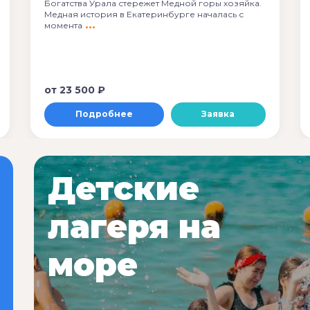
Богатства Урала стережет Медной горы хозяйка.
Медная история в Екатеринбурге началась с
момента
от
23 500 ₽
Подробнее
Заявка
Детские
лагеря на
море