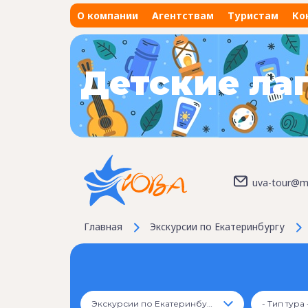
О компании
Агентствам
Туристам
Ко
Детские ла
uva-tour@ma
Главная
Экскурсии по Екатеринбургу
Экскурсии по Екатеринбургу
- Тип тура 