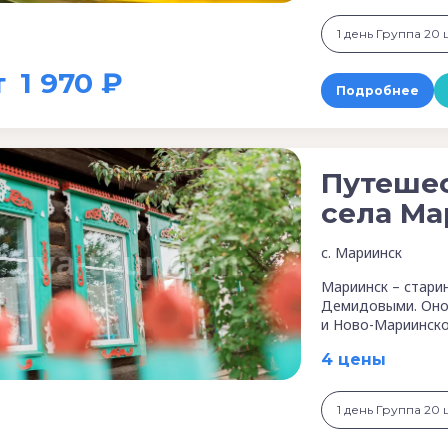
1 день Группа 20 ш
т
1 970 ₽
Подробнее
Путеше
села Ма
с. Мариинск
Мариинск – стари
Демидовыми. Оно 
и Ново-Мариинск
4 цены
1 день Группа 20 ш