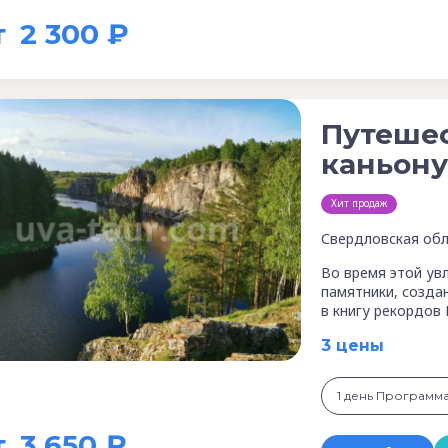
т
2 300 ₽
Путешес
каньону
Хит продаж
Свердловская обл
Во время этой ув
памятники, созда
в книгу рекордов
3 цены
1 день Программ
т
3 650 ₽