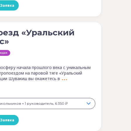
Заявка
оезд «Уральский
с»
родаж
мосферу начала прошлого века с уникальным
тропоездом на паровой тяге «Уральский
анции Шувакиш вы окажетесь в
школьников + 1 руководитель, 6 350 ₽
Заявка