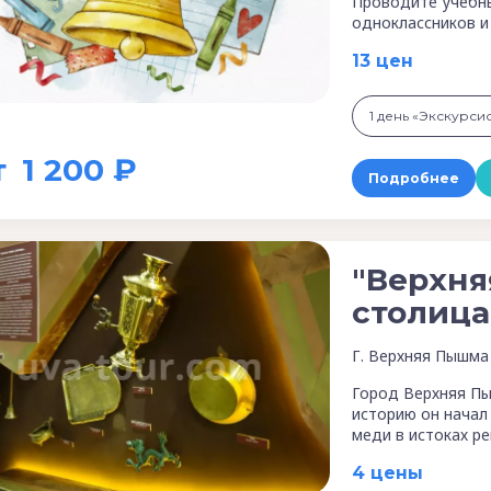
Проводите учебны
одноклассников и
13 цен
т
1 200 ₽
Подробнее
"Верхня
столица
Г. Верхняя Пышма
Город Верхняя Пы
историю он начал 
меди в истоках р
4 цены