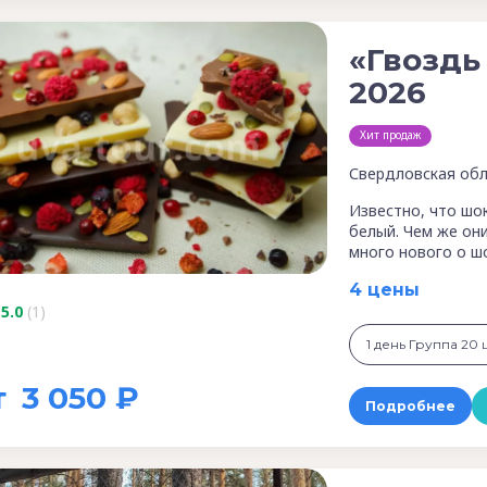
«Гвоздь
2026
Хит продаж
Свердловская обл
Известно, что шо
белый. Чем же он
много нового о ш
4 цены
5.0
(1)
1 день Группа 20 ш
т
3 050 ₽
Подробнее