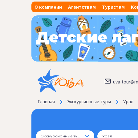
О компании
Агентствам
Туристам
Ко
Детские ла
uva-tour@ma
Главная
Экскурсионные туры
Урал
Экскурсионные туры
Урал