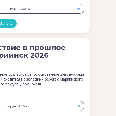
к. + 2 рук., 2 600 ₽
Заявка
ствие в прошлое
риинск 2026
нное уральское село, основанное заводчиками
находится на западных берегах Мариинского
ого прудов у подножия
к. + 2 рук., 4 250 ₽