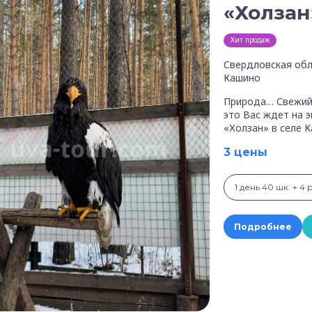
«Холзан
Хит продаж
Свердловская обл
Кашино
Природа… Свежий 
это Вас ждет на 
«Холзан» в селе К
3 цены
1 день 40 шк. + 4 
Подробнее