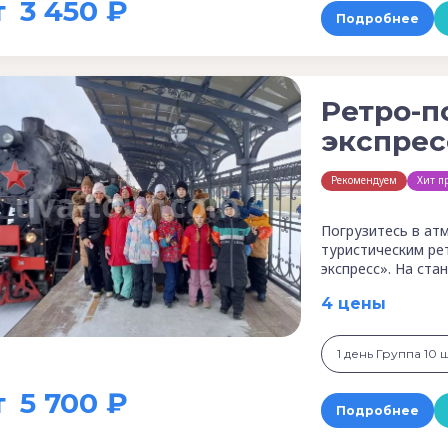
т
3 450 ₽
Подробнее
Ретро-п
экспрес
Рекомендуем
Хит п
Погрузитесь в ат
туристическим ре
экспресс». На ст
4 цены
1 день Группа 10 
т
5 700 ₽
Подробнее