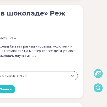
 в шоколаде» Реж
асть, Реж
колад бывает разный - горький, молочный и
и отличаются? На мастер-классе дети узнают
околаде, научатся
к. + 2 рук., 3 750 ₽
Заявка