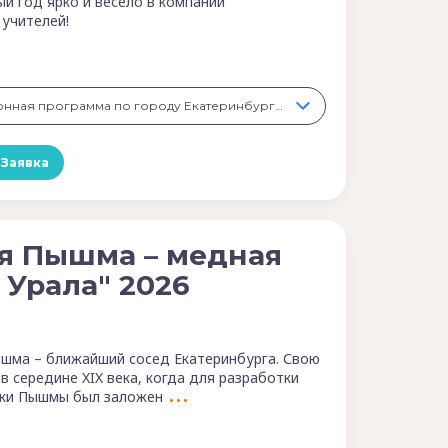
й год ярко и весело в компании
 учителей!
1 день «Экскурсионная программа по городу Екатеринбургу», 1 200 ₽
Заявка
я Пышма – медная
 Урала" 2026
шма – ближайший сосед Екатеринбурга. Свою
в середине XIX века, когда для разработки
еки Пышмы был заложен