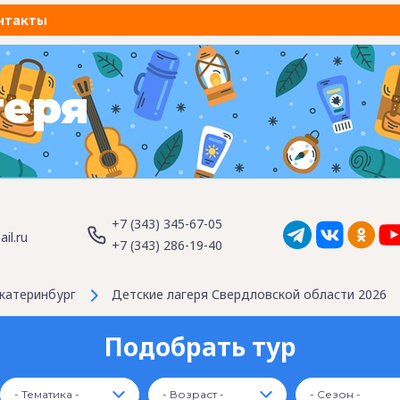
нтакты
геря
+7 (343) 345-67-05
il.ru
+7 (343) 286-19-40
катеринбург
Детские лагеря Свердловской области 2026
Подобрать тур
- Тематика -
- Возраст -
- Сезон -