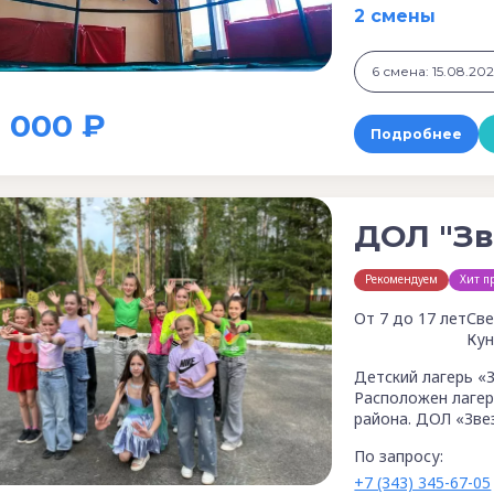
2 смены
1 000 ₽
Подробнее
ДОЛ "Зв
Рекомендуем
Хит п
От 7 до 17 лет
Све
Кун
Детский лагерь «
Расположен лагер
района. ДОЛ «Зве
По запросу:
+7 (343) 345-67-05