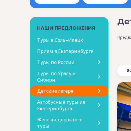
Де
НАШИ ПРЕДЛОЖЕНИЯ
Предла
Туры в Соль–Илецк
Прием в Екатеринбурге
Туры по России
В
Туры по Уралу и
Сибири
Детские лагеря
Автобусные туры из
Екатеринбурга
Железнодорожные
туры