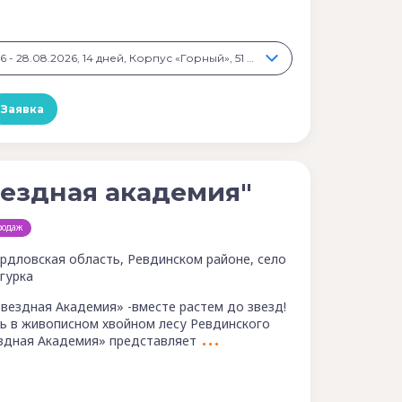
6 смена: 15.08.2026 - 28.08.2026, 14 дней, Корпус «Горный», 51 000 ₽
Заявка
ездная академия"
родаж
рдловская область, Ревдинском районе, село
гурка
Звездная Академия» -вместе растем до звезд!
ь в живописном хвойном лесу Ревдинского
здная Академия» представляет