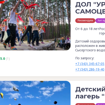
ДОЛ "У
САМОЦВ
Рекомендуем
Хит п
От 6 до 18 лет
Рос
гор
Детский оздорови
расположен в жив
Сысертского водо
По запросу:
5.0
(1)
+7 (343) 345-67-05
+7 (343) 286-19-40
Детски
лагерь 