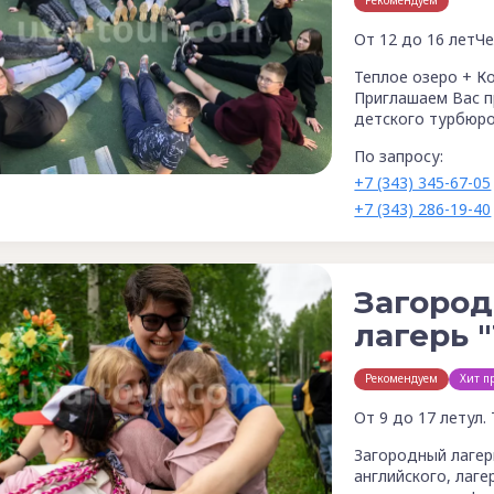
Рекомендуем
От 12 до 16 лет
Че
Теплое озеро + К
Приглашаем Вас п
детского турбюро
По запросу:
+7 (343) 345-67-05
+7 (343) 286-19-40
Загоро
лагерь "
Рекомендуем
Хит п
От 9 до 17 лет
ул.
Загородный лагер
английского, лаг