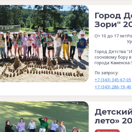
Город Д
Зори" 2
От 10 до 17 лет
Ро
Ур
Город Детства "И
сосновому бору в 
города Каменска-
По запросу:
+7 (343) 345-67-05
+7 (343) 286-19-40
Детский
лето» 2