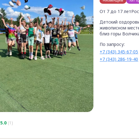
Рекомендуем
Хит п
От 7 до 17 лет
Рос
Детский оздорови
живописном месте
близ горы Волчих
По запросу:
+7 (343) 345-67-05
+7 (343) 286-19-40
5.0
(1)