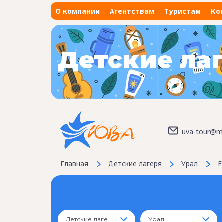
О компании
Агентствам
Туристам
Ко
Детские ла
uva-tour@ma
Главная
Детские лагеря
Урал
Е
Детские лагеря
Урал