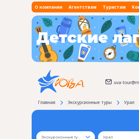
О компании
Агентствам
Туристам
Ко
Детские ла
uva-tour@ma
Главная
Экскурсионные туры
Урал
Экскурсионные туры
Урал