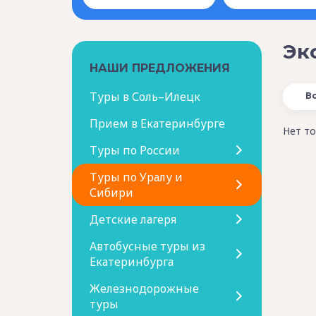
Эк
НАШИ ПРЕДЛОЖЕНИЯ
Туры в Соль–Илецк
В
Прием в Екатеринбурге
Нет то
Туры по России
Туры по Уралу и
Сибири
Детские лагеря
Автобусные туры из
Екатеринбурга
Железнодорожные
туры