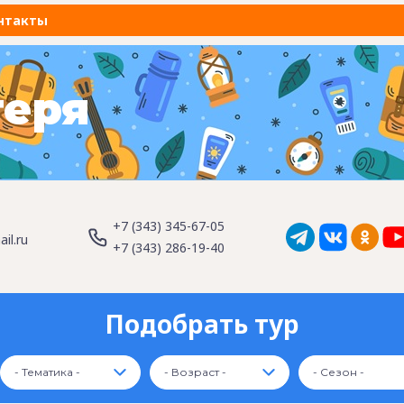
нтакты
геря
+7 (343) 345-67-05
il.ru
+7 (343) 286-19-40
Подобрать тур
- Тематика -
- Возраст -
- Сезон -