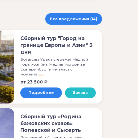
Все предложения (14)
Сборный тур "Город на
границе Европы и Азии" 3
дня
Богатства Урала стережет Медной
горы хозяйка. Медная история в
Екатеринбурге началась с
момента
от
23 500 ₽
Подробнее
Заявка
Сборный тур «Родина
бажовских сказов»
Полевской и Сысерть
Полевской и Сысерть называют