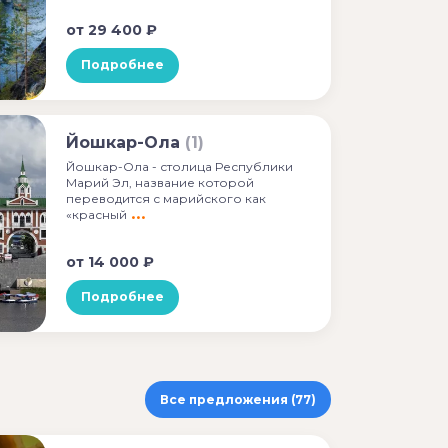
от
29 400 ₽
Подробнее
Йошкар-Ола
(1)
Йошкар-Ола - столица Республики
Марий Эл, название которой
переводится с марийского как
«красный
от
14 000 ₽
Подробнее
Все предложения (77)