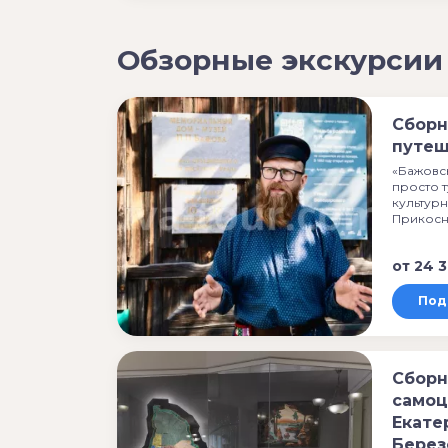
Обзорные экскурсии
Сборн
путеш
«Бажовск
просто т
культур
Прикосн
от
24 3
Под
Сборн
самоц
Екате
Берез