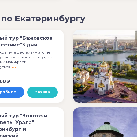
 по Екатеринбургу
ый тур "Бажовское
ествие"3 дня
ое путешествие» – это не
уристический маршрут, это
ный манифест!
уться
00 ₽
робнее
Заявка
ый тур "Золото и
веты Урала"
ринбург и
овский