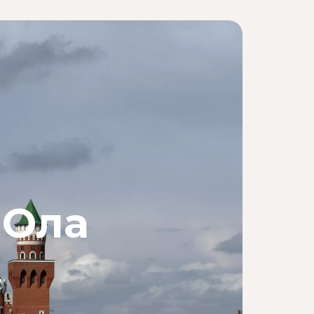
-Ола
П