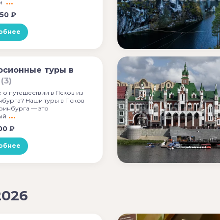
и
50 ₽
обнее
рсионные туры в
в
(3)
 о путешествии в Псков из
нбурга? Наши туры в Псков
еринбурга — это
ый
00 ₽
обнее
2026