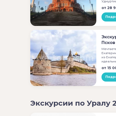
Удмурти
от
28 9
Подр
Экску
Пско
Мечтаете
Екатери
из Екат
идеальн
от
15 0
Подр
Экскурсии по Уралу 