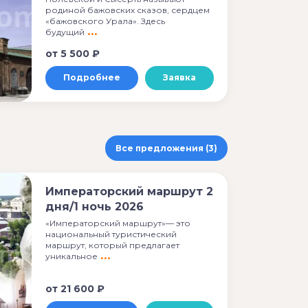
родиной бажовских сказов, сердцем
«бажовского Урала». Здесь
будущий
от
5 500 ₽
Подробнее
Заявка
Все предложения (3)
Императорский маршрут 2
дня/1 ночь 2026
«Императорский маршрут»— это
национальный туристический
маршрут, который предлагает
уникальное
от
21 600 ₽