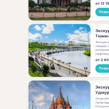
от
12 1
Подр
Экску
Тюмен
Экскурс
сердце 
истории
нефтян
от
2 60
Подр
Экску
Удмур
Откройт
природы
Погрузи