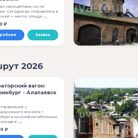
ал самоцветами, но не
ми. Сегодня вы отправитесь в
ский — место, откуда
0 ₽
робнее
Заявка
рут 2026
аторский вагон:
ринбург - Алапаевск
Отправление с
дорожного вокзала г.
нбурга на комфортабельном
поезде в
00 ₽