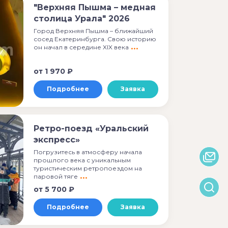
"Верхняя Пышма – медная
столица Урала" 2026
Город Верхняя Пышма – ближайший
сосед Екатеринбурга. Свою историю
он начал в середине XIX века
от
1 970 ₽
Подробнее
Заявка
Ретро-поезд «Уральский
экспресс»
Погрузитесь в атмосферу начала
прошлого века с уникальным
туристическим ретропоездом на
паровой тяге
от
5 700 ₽
Подробнее
Заявка