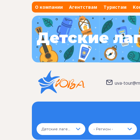
О компании
Агентствам
Туристам
Ко
Детские ла
uva-tour@ma
Детские лагеря
- Регион -