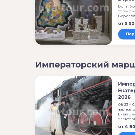
Богат Ур
только и
Берёзов
от
5 50
Под
Императорский марш
Импер
Екате
2026
08:23 – 
железно
Екатери
электро
от
4 8