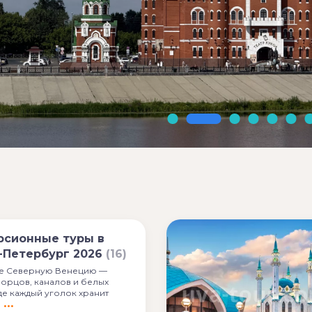
рсионные туры в
-Петербург 2026
(16)
е Северную Венецию —
ворцов, каналов и белых
де каждый уголок хранит
ю