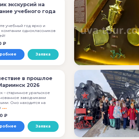
ик экскурсий на
ание учебного года
те учебный год ярко и
в компании одноклассников
ей!
0 ₽
робнее
Заявка
ествие в прошлое
Мариинск 2026
к – старинное уральское
снованное заводчиками
ыми. Оно находится на
х
0 ₽
робнее
Заявка