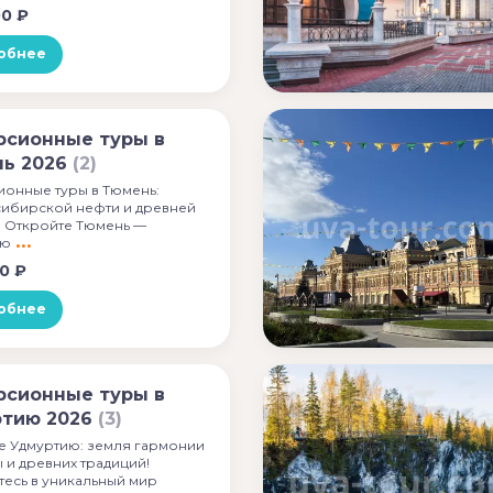
00 ₽
обнее
рсионные туры в
ь 2026
(2)
ионные туры в Тюмень:
сибирской нефти и древней
! Откройте Тюмень —
ую
0 ₽
обнее
рсионные туры в
тию 2026
(3)
е Удмуртию: земля гармонии
 и древних традиций!
тесь в уникальный мир