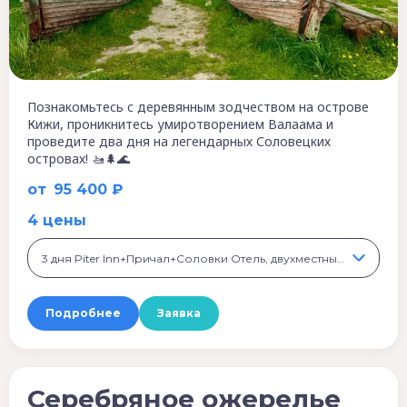
Познакомьтесь с деревянным зодчеством на острове
Кижи, проникнитесь умиротворением Валаама и
проведите два дня на легендарных Соловецких
островах! 🚤🌲🌊
от
95 400 ₽
4 цены
3 дня Piter Inn+Причал+Соловки Отель, двухместный номер, 97 100 ₽
Подробнее
Заявка
Серебряное ожерелье