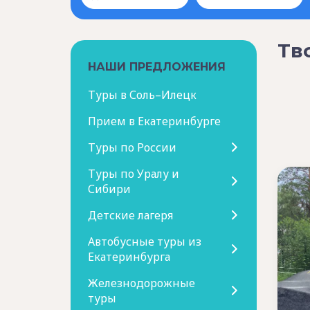
Тв
НАШИ ПРЕДЛОЖЕНИЯ
Туры в Соль–Илецк
Прием в Екатеринбурге
Туры по России
Туры по Уралу и
Сибири
Детские лагеря
Автобусные туры из
Екатеринбурга
Железнодорожные
туры