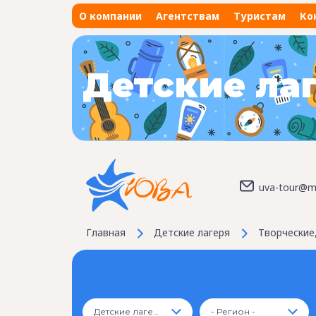
О компании
Агентствам
Туристам
Ко
Детские ла
uva-tour@ma
Главная
Детские лагеря
Творческие,
Детские лагеря
- Регион -