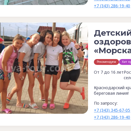
+7 (343) 286-19-40
Детский
оздоров
«Морска
Рекомендуем
Хит п
От 7 до 16 лет
Рос
сел
Краснодарский кр
береговая линия!
По запросу:
+7 (343) 345-67-05
+7 (343) 286-19-40