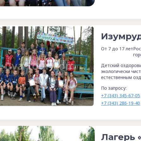
Изумруд
От 7 до 17 лет
Рос
гор
Детский оздорови
экологически чист
естественным оз
По запросу:
+7 (343) 345-67-05
+7 (343) 286-19-40
Лагерь 