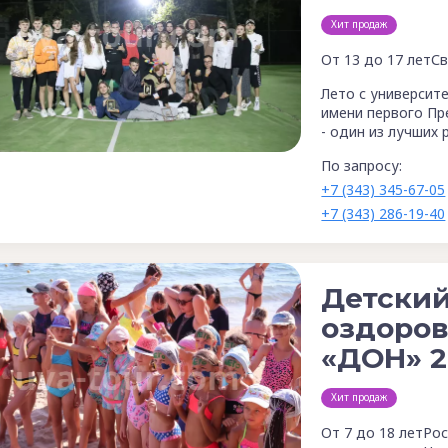
Хит продаж
От 13 до 17 лет
Св
Лето с университ
имени первого Пре
- один из лучших 
По запросу:
+7 (343) 345-67-05
+7 (343) 286-19-40
Детский
оздоров
«ДОН» 2
Хит продаж
От 7 до 18 лет
Рос