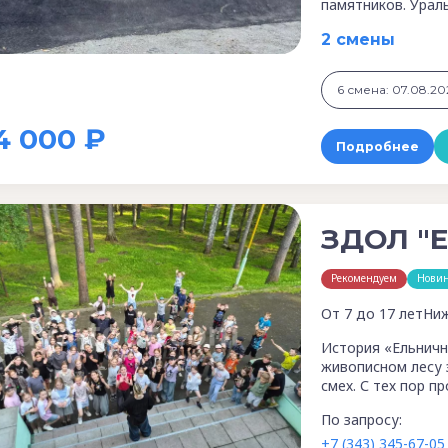
памятников. Урал
2 смены
6 смена: 07.08.20
4 000 ₽
Подробнее
ЗДОЛ "
Рекомендуем
Нови
От 7 до 17 лет
Ниж
История «Ельничн
живописном лесу 
смех. С тех пор п
По запросу:
+7 (343) 345-67-05