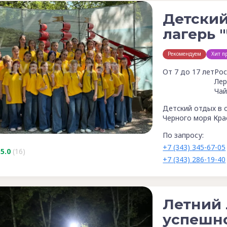
Детски
лагерь 
Рекомендуем
Хит п
От 7 до 17 лет
Рос
Лер
Чай
Детский отдых в 
Черного моря Кра
По запросу:
+7 (343) 345-67-05
5.0
(16)
+7 (343) 286-19-40
Летний 
успешно