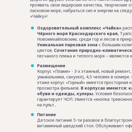
проявить свои лидерские качества, творческие 
ласковом море, набраться сил и энергии на сле
«Чайку»!
Оздоровительный комплекс «Чайка»
расп
Чёрного моря Краснодарского края,
Туапс
Новомихайловским, среди гор и лесов в прекр
Уникальная парковая зона
с большим колич
цветов.
Сочетание природно-климатическ
песчаного пляжа и теплого моря – являются
Размещение
Корпус «Пламя» - 3-х этажный, новый ремонт,
умывальники, санузел), 4,5 человек в номере
этаже корпус «Горный» имеется просторная к
просмотра фильмов.
В корпусах имеются: 
обуви и одежды, кулеры.
Условия безопасн
гарантирует ЧОП. Имеется «кнопка тревожно
на пульт..
Питание
Детское питание 5-ти разовое в благоустрое
витаминный шведский стол. Обслуживают офи