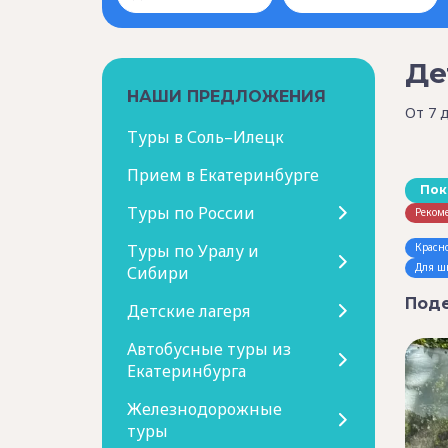
Де
НАШИ ПРЕДЛОЖЕНИЯ
От 7 
Туры в Соль–Илецк
Прием в Екатеринбурге
Пок
Туры по России
Реком
Туры по Уралу и
Красн
Для ш
Сибири
Поде
Детские лагеря
Автобусные туры из
Екатеринбурга
Железнодорожные
туры