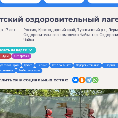
тский оздоровительный лаге
до 17 лет
Россия, Краснодарский край, Туапсинский р-н, Лермо
Оздоровительного комплекса Чайка тер. Оздорови
Чайка
азать на карте
ендуем
Хит продаж
одарский край
Туапсе
Летние
От 7 до 17 лет
Оздоровительные
Спортивн
кольников
Футбольное поле
литься в социальных сетях: