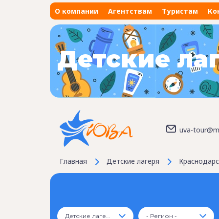
О компании
Агентствам
Туристам
Ко
Детские ла
uva-tour@ma
Главная
Детские лагеря
Краснодарс
Детские лагеря
- Регион -