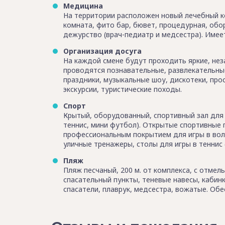
Медицина
На территории расположен новый лечебный ко
комната, фито бар, бювет, процедурная, об
дежурство (врач-педиатр и медсестра). Име
Организация досуга
На каждой смене будут проходить яркие, нез
проводятся познавательные, развлекательны
праздники, музыкальные шоу, дискотеки, пр
экскурсии, туристические походы.
Спорт
Крытый, оборудованный, спортивный зал для 
теннис, мини футбол). Открытые спортивные 
профессиональным покрытием для игры в вол
уличные тренажеры, столы для игры в теннис (
Пляж
Пляж песчаный, 200 м. от комплекса, с отмел
спасательный пункты, теневые навесы, кабин
спасатели, плаврук, медсестра, вожатые. Об