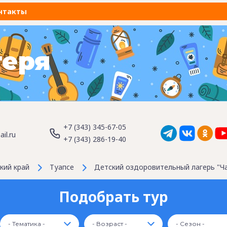
нтакты
геря
+7 (343) 345-67-05
il.ru
+7 (343) 286-19-40
кий край
Туапсе
Детский оздоровительный лагерь "Ча
Подобрать тур
- Тематика -
- Возраст -
- Сезон -