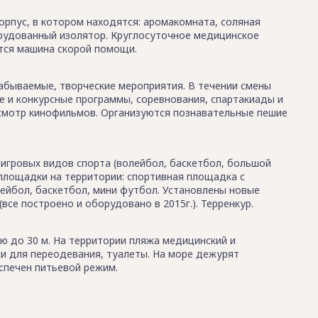
рпус, в котором находятся: аромакомната, соляная
орудованный изолятор. Круглосуточное медицинское
ется машина скорой помощи.
абываемые, творческие мероприятия. В течении смены
е и конкурсные программы, соревнования, спартакиады и
осмотр кинофильмов. Организуются познавательные пешие
игровых видов спорта (волейбол, баскетбол, большой
площадки на территории: спортивная площадка с
ейбол, баскетбол, мини футбол. Установлены новые
все построено и оборудовано в 2015г.). Терренкур.
ью до 30 м. На территории пляжа медицинский и
ки для переодевания, туалеты. На море дежурят
еспечен питьевой режим.