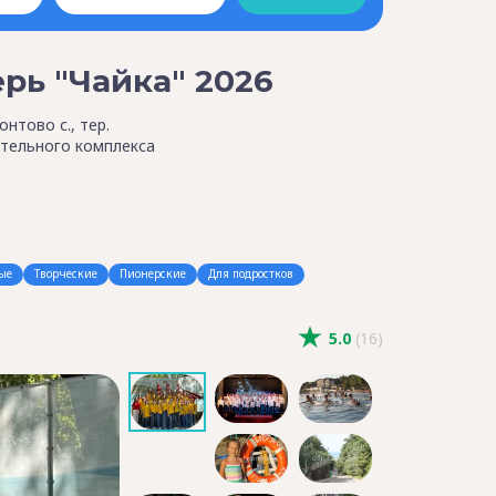
рь "Чайка" 2026
нтово с., тер.
тельного комплекса
ые
Творческие
Пионерские
Для подростков
5.0
(16)