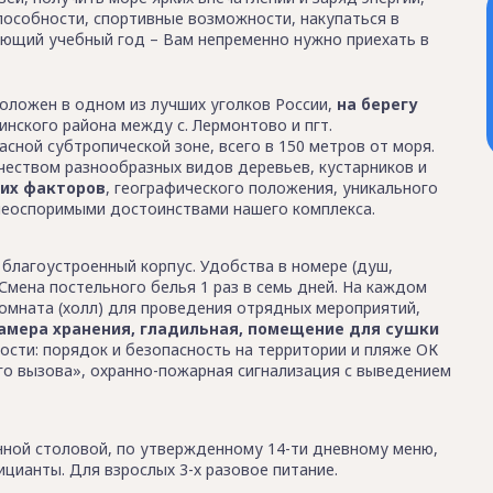
способности, спортивные возможности, накупаться в
дующий учебный год – Вам непременно нужно приехать в
оложен в одном из лучших уголков России,
на берегу
инского района между с. Лермонтово и пгт.
асной субтропической зоне, всего в 150 метров от моря.
еством разнообразных видов деревьев, кустарников и
их факторов
, географического положения, уникального
 неоспоримыми достоинствами нашего комплекса.
 благоустроенный корпус. Удобства в номере (душ,
. Смена постельного белья 1 раз в семь дней. На каждом
омната (холл) для проведения отрядных мероприятий,
камера хранения, гладильная, помещение для сушки
ости: порядок и безопасность на территории и пляже ОК
го вызова», охранно-пожарная сигнализация с выведением
нной столовой, по утвержденному 14-ти дневному меню,
цианты. Для взрослых 3-х разовое питание.