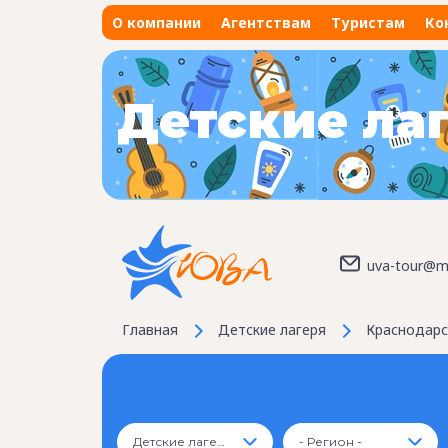
О компании
Агентствам
Туристам
Ко
Детские ла
uva-tour@ma
Главная
Детские лагеря
Краснодарс
Детские лагеря
- Регион -