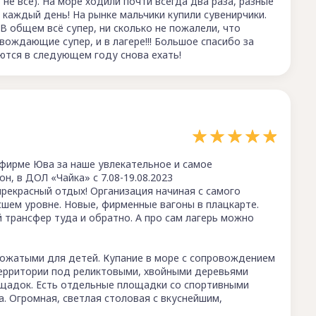
не всё). На море ходили почти всегда два раза, разные
 каждый день! На рынке мальчики купили сувенирчики.
 В общем всё супер, ни сколько не пожалели, что
вождающие супер, и в лагере!!! Большое спасибо за
ются в следующем году снова ехать!
фирме Юва за наше увлекательное и самое
н, в ДОЛ «Чайка» с 7.08-19.08.2023
рекрасный отдых! Организация начиная с самого
сшем уровне. Новые, фирменные вагоны в плацкарте.
трансфер туда и обратно. А про сам лагерь можно
вожатыми для детей. Купание в море с сопровождением
территории под реликтовыми, хвойными деревьями
щадок. Есть отдельные площадки со спортивными
. Огромная, светлая столовая с вкуснейшим,