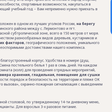
способности, спортивные возможности, накупаться в
дующий учебный год – Вам непременно нужно приехать в
оложен в одном из лучших уголков России,
на берегу
инского района между с. Лермонтово и пгт.
асной субтропической зоне, всего в 150 метров от моря.
еством разнообразных видов деревьев, кустарников и
их факторов
, географического положения, уникального
 неоспоримыми достоинствами нашего комплекса.
 благоустроенный корпус. Удобства в номере (душ,
. Смена постельного белья 1 раз в семь дней. На каждом
омната (холл) для проведения отрядных мероприятий,
камера хранения, гладильная, помещение для сушки
ости: порядок и безопасность на территории и пляже ОК
го вызова», охранно-пожарная сигнализация с выведением
нной столовой, по утвержденному 14-ти дневному меню,
цианты. Для взрослых 3-х разовое питание.