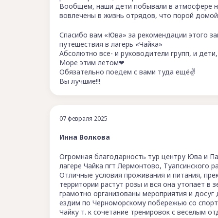
Вообщем, наши дети побывали в атмосфере на
вовлечены в жизнь отрядов, что порой домо
Спасибо вам «Юва» за рекомендации этого за
путешествия в лагерь «Чайка»
Абсолютно все- и руководители групп, и дети
Море этим летом❤
Обязательно поедем с вами туда ещё✌
Вы лучшие!!!
07 февраля 2025
Инна Волкова
Огромная благодарность тур центру Юва и П
лагере Чайка пгт Лермонтово, Туапсинского р
Отличные условия проживания и питания, пре
территории растут розы и вся она утопает в з
грамотно организованы мероприятия и досуг 
ездим по Черноморскому побережью со спорт
Чайку т. к сочетание тренировок с весёлым о