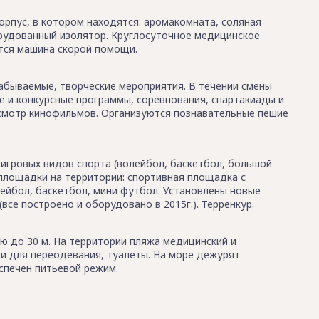
рпус, в котором находятся: аромакомната, соляная
орудованный изолятор. Круглосуточное медицинское
ется машина скорой помощи.
абываемые, творческие мероприятия. В течении смены
е и конкурсные программы, соревнования, спартакиады и
осмотр кинофильмов. Организуются познавательные пешие
игровых видов спорта (волейбол, баскетбол, большой
площадки на территории: спортивная площадка с
ейбол, баскетбол, мини футбол. Установлены новые
все построено и оборудовано в 2015г.). Терренкур.
ью до 30 м. На территории пляжа медицинский и
ки для переодевания, туалеты. На море дежурят
еспечен питьевой режим.