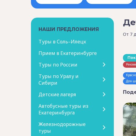
Де
НАШИ ПРЕДЛОЖЕНИЯ
От 7 
Туры в Соль–Илецк
Прием в Екатеринбурге
Пок
Туры по России
Реком
Туры по Уралу и
Красн
Для ш
Сибири
Поде
Детские лагеря
Автобусные туры из
Екатеринбурга
Железнодорожные
туры