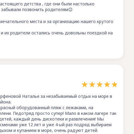
стоящего детства , где они были настолько
й забывали позвонить родителям😉
мечательного места и за организацию нашего крутого
, и их родители остались очень довольны поездкой на
арфеновой Наталье за незабываемый отдых на море в
айона.
красный оборудованный пляж с лежаками, на
елени. Педотряд просто супер! Мало в каком лагере так
детей, каждый день дискотеки и развлечения! Мы
сменами уже 12 лет и уже 4-ый раз подряд выбираем
тдыхом и купанием в море, очень радуют детей.