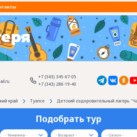
нтакты
геря
+7 (343) 345-67-05
il.ru
+7 (343) 286-19-40
кий край
Туапсе
Детский оздоровительный лагерь "Ча
Подобрать тур
- Тематика -
- Возраст -
- Сезон -