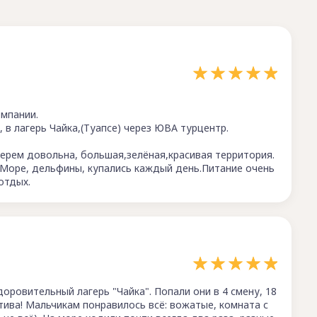
мпании.
, в лагерь Чайка,(Туапсе) через ЮВА турцентр.
герем довольна, большая,зелёная,красивая территория.
. Море, дельфины, купались каждый день.Питание очень
отдых.
оровительный лагерь "Чайка". Попали они в 4 смену, 18
ива! Мальчикам понравилось всё: вожатые, комната с