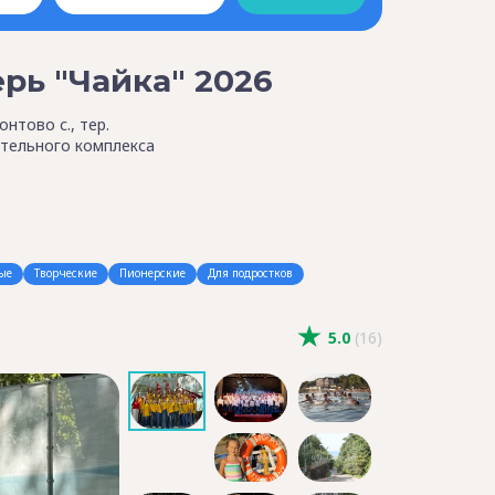
рь "Чайка" 2026
нтово с., тер.
тельного комплекса
ые
Творческие
Пионерские
Для подростков
5.0
(16)