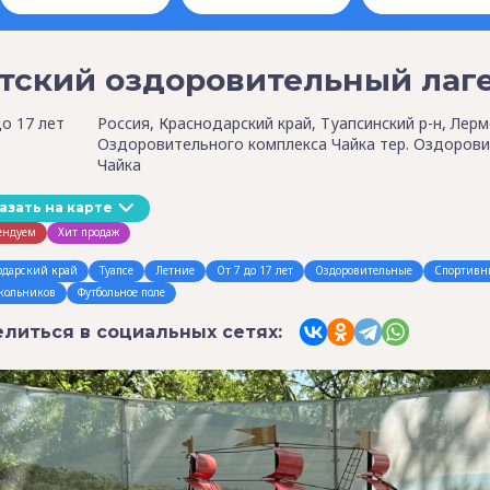
тский оздоровительный лаге
до 17 лет
Россия, Краснодарский край, Туапсинский р-н, Лермо
Оздоровительного комплекса Чайка тер. Оздорови
Чайка
азать на карте
ендуем
Хит продаж
одарский край
Туапсе
Летние
От 7 до 17 лет
Оздоровительные
Спортивн
кольников
Футбольное поле
литься в социальных сетях: