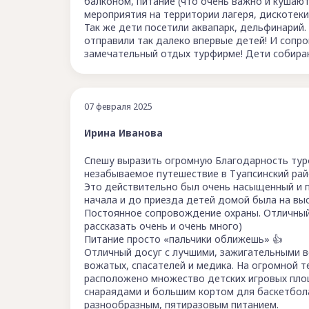
балконом, питание (что очень важно и кушают 
мероприятия на территории лагеря, дискотеки
Так же дети посетили аквапарк, дельфинарий.
отправили так далеко впервые детей! И сопро
замечательный отдых турфирме! Дети собира
07 февраля 2025
Ирина Иванова
Спешу выразить огромную Благодарность тур
незабываемое путешествие в Туапсинский райо
Это действительно был очень насыщенный и п
начала и до приезда детей домой была на вы
Постоянное сопровождение охраны. Отличный 
рассказать очень и очень много)
Питание просто «пальчики оближешь» 👍
Отличный досуг с лучшими, зажигательными 
вожатых, спасателей и медика. На огромной 
расположено множество детских игровых пло
снараядами и большим кортом для баскетбола
разнообразным, пятиразовым питанием.