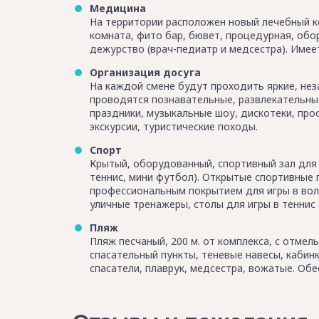
Медицина
На территории расположен новый лечебный ко
комната, фито бар, бювет, процедурная, об
дежурство (врач-педиатр и медсестра). Име
Организация досуга
На каждой смене будут проходить яркие, нез
проводятся познавательные, развлекательны
праздники, музыкальные шоу, дискотеки, пр
экскурсии, туристические походы.
Спорт
Крытый, оборудованный, спортивный зал для 
теннис, мини футбол). Открытые спортивные 
профессиональным покрытием для игры в вол
уличные тренажеры, столы для игры в теннис (
Пляж
Пляж песчаный, 200 м. от комплекса, с отмел
спасательный пункты, теневые навесы, кабин
спасатели, плаврук, медсестра, вожатые. Об