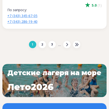
5.0
(1)
По запросу:
+7 (343) 345-67-05
+7 (343) 286-19-40
…
1
2
3
Детские лагеря на море
Лето2026