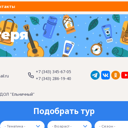
нтакты
геря
+7 (343) 345-67-05
il.ru
+7 (343) 286-19-40
ДОЛ "Ельничный"
Подобрать тур
- Тематика -
- Возраст -
- Сезон -