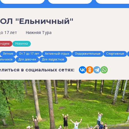
ОЛ "Ельничный"
до 17 лет
Нижняя Тура
ендуем
Новинка
Летние
От 7 до 17 лет
Активный отдых
Оздоровительные
Спортивные
альчиков
Для девочек
Для подростков
литься в социальных сетях: