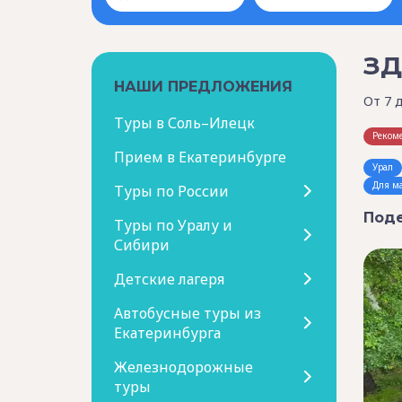
ЗД
НАШИ ПРЕДЛОЖЕНИЯ
От 7 
Туры в Соль–Илецк
Реком
Прием в Екатеринбурге
Урал
Для м
Туры по России
Поде
Туры по Уралу и
Сибири
Детские лагеря
Автобусные туры из
Екатеринбурга
Железнодорожные
туры