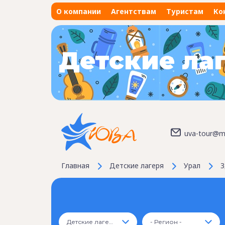
О компании
Агентствам
Туристам
Ко
Детские ла
uva-tour@ma
Главная
Детские лагеря
Урал
З
Детские лагеря
- Регион -