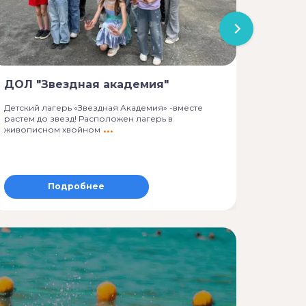
"Школ
ДОЛ "Звездная академия"
проф
смена
Детский лагерь «Звездная Академия» -вместе
растем до звезд! Расположен лагерь в
Для реб
живописном хвойном
Сроки п
Вы
Подробнее