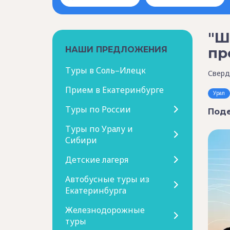
"Ш
пр
НАШИ ПРЕДЛОЖЕНИЯ
Туры в Соль–Илецк
Сверд
Прием в Екатеринбурге
Урал
Туры по России
Поде
Туры по Уралу и
Сибири
Детские лагеря
Автобусные туры из
Екатеринбурга
Железнодорожные
туры