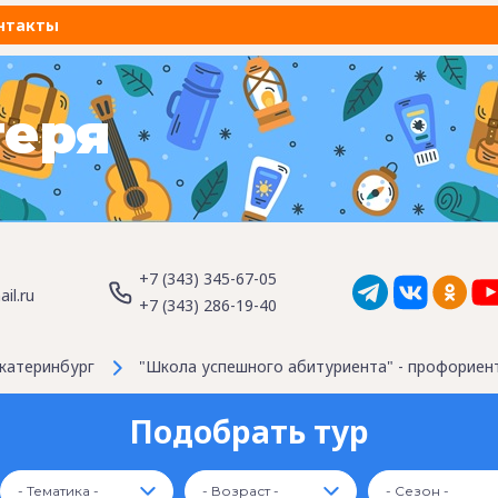
нтакты
геря
+7 (343) 345-67-05
il.ru
+7 (343) 286-19-40
катеринбург
"Школа успешного абитуриента" - профориен
Подобрать тур
- Тематика -
- Возраст -
- Сезон -