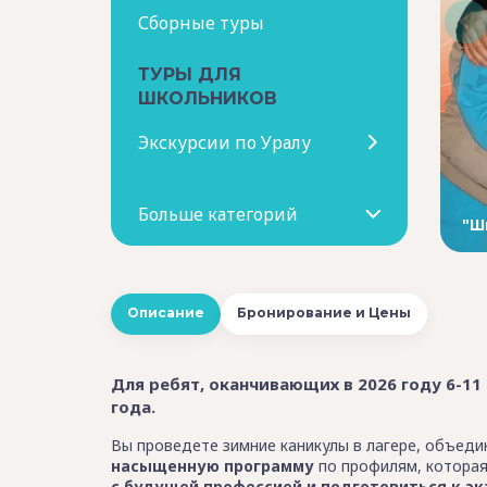
Сборные туры
ТУРЫ ДЛЯ
ШКОЛЬНИКОВ
Экскурсии по Уралу
Больше категорий
"Ш
Описание
Бронирование и Цены
Для ребят, оканчивающих в 2026 году 6-11 
года.
Вы проведете зимние каникулы в лагере, объед
насыщенную программу
по профилям, котора
с будущей профессией и подготовиться к эк