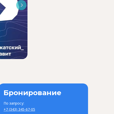
"Школа успешного абитуриента"
Бронирование
По запросу:
+7 (343) 345-67-05