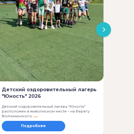
ДОЛ 
2026
Детский
самоцв
сосново
Детский оздоровительный лагерь
"Юность" 2026
Детский оздоровительный лагерь "Юность"
расположен в живописном месте – на берегу
Волчихинского
Подробнее