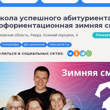
кола успешного абитуриента
офориентационная зимняя с
ловская область, Ревда, Осенний переулок, 4
Показат
Екатеринбург
Для школьников
Новогодний тур
литься в социальных сетях: