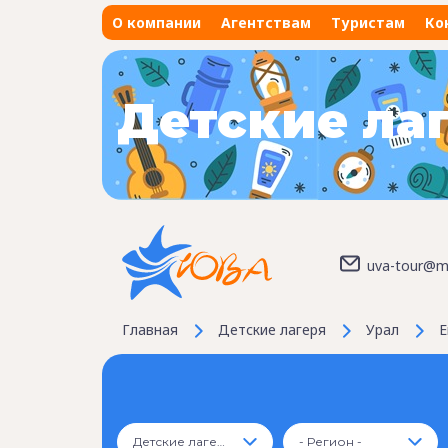
О компании
Агентствам
Туристам
Ко
Детские ла
uva-tour@ma
Главная
Детские лагеря
Урал
Е
Детские лагеря
- Регион -