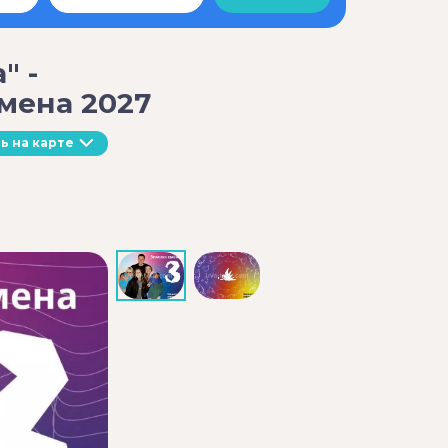
" -
мена 2027
ь на карте