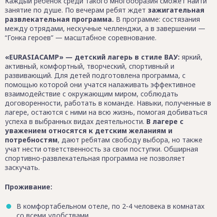
Каждый ребенок среди такого многообразия сможет найти
занятие по душе. По вечерам ребят ждет
зажигательная
развлекательная программа.
В программе: состязания
между отрядами, нескучные челленджи, а в завершении —
“Гонка героев” — масштабное соревнование.
«EURASIACAMP» — детский лагерь в стиле ВАУ:
яркий,
активный, комфортный, творческий, спортивный и
развивающий. Для детей подготовлена программа, с
помощью которой они учатся налаживать эффективное
взаимодействие с окружающим миром, соблюдать
договоренности, работать в команде. Навыки, полученные в
лагере, остаются с ними на всю жизнь, помогая добиваться
успеха в выбранных видах деятельности.
В лагере с
уважением относятся к детским желаниям и
потребностям
, дают ребятам свободу выбора, но также
учат нести ответственность за свои поступки. Обширная
спортивно-развлекательная программа не позволяет
заскучать.
Проживание:
В комфортабельном отеле, по 2-4 человека в комнатах
со всеми удобствами.