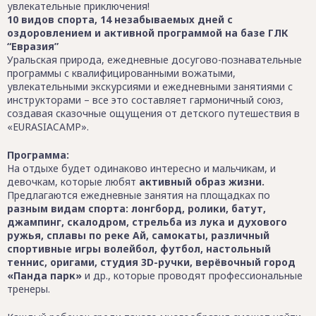
увлекательные приключения!
10 видов спорта, 14 незабываемых дней с
оздоровлением и активной программой на базе ГЛК
“Евразия”
Уральская природа, ежедневные досугово-познавательные
программы с квалифицированными вожатыми,
увлекательными экскурсиями и ежедневными занятиями с
инструкторами – все это составляет гармоничный союз,
создавая сказочные ощущения от детского путешествия в
«EURASIACAMP».
Программа:
На отдыхе будет одинаково интересно и мальчикам, и
девочкам, которые любят
активный образ жизни.
Предлагаются ежедневные занятия на площадках по
разным видам спорта: лонгборд, ролики, батут,
джампинг, скалодром, стрельба из лука и духового
ружья, сплавы по реке Ай, самокаты, различный
спортивные игры волейбол, футбол, настольный
теннис, оригами, студия 3D-ручки, верёвочный город
«Панда парк»
и др., которые проводят профессиональные
тренеры.