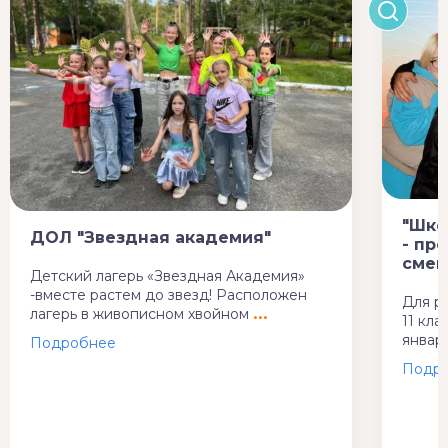
"Шко
ДОЛ "Звездная академия"
- пр
смен
Детский лагерь «Звездная Академия»
-вместе растем до звезд! Расположен
Для р
лагерь в живописном хвойном
11 кла
январ