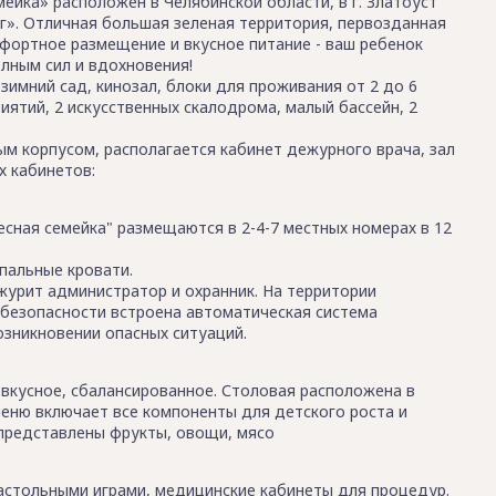
ейка» расположен в Челябинской области, в г. Златоуст
г». Отличная большая зеленая территория, первозданная
мфортное размещение и вкусное питание - ваш ребенок
лным сил и вдохновения!
зимний сад, кинозал, блоки для проживания от 2 до 6
иятий, 2 искусственных скалодрома, малый бассейн, 2
м корпусом, располагается кабинет дежурного врача, зал
х кабинетов:
есная семейка" размещаются в 2-4-7 местных номерах в 12
спальные кровати.
журит администратор и охранник. На территории
безопасности встроена автоматическая система
озникновении опасных ситуаций.
вкусное, сбалансированное. Столовая расположена в
еню включает все компоненты для детского роста и
 представлены фрукты, овощи, мясо
астольными играми, медицинские кабинеты для процедур.