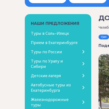
ДО
НАШИ ПРЕДЛОЖЕНИЯ
Челяб
Туры в Соль–Илецк
Урал
Прием в Екатеринбурге
Поде
Туры по России
Туры по Уралу и
Сибири
Детские лагеря
Автобусные туры из
Екатеринбурга
Железнодорожные
туры