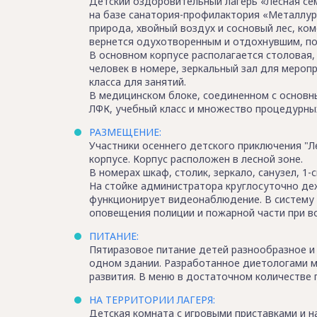
Детский оздоровительный лагерь «Лесная сем
на базе санатория-профилактория «Металлур
природа, хвойный воздух и сосновый лес, ко
вернется одухотворенным и отдохнувшим, по
В основном корпусе располагается столовая, 
человек в номере, зеркальный зал для меропр
класса для занятий.
В медицинском блоке, соединенном с основны
ЛФК, учебный класс и множество процедурны
РАЗМЕЩЕНИЕ:
Участники осеннего детского приключения "Л
корпусе. Корпус расположен в лесной зоне.
В номерах шкаф, столик, зеркало, санузел, 1-
На стойке администратора круглосуточно де
функционирует видеонаблюдение. В систему 
оповещения полиции и пожарной части при в
ПИТАНИЕ:
Пятиразовое питание детей разнообразное и 
одном здании. Разработанное диетологами м
развития. В меню в достаточном количестве
НА ТЕРРИТОРИИ ЛАГЕРЯ:
Детская комната с игровыми приставками и н