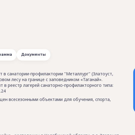
рамма
Документы
т в санатории-профилактории "Металлург" (Златоуст,
овом лесу на границе с заповедником «Таганай».
т в реестр лагерей санаторно-профилакторного типа:
.24
ен всесезонными объектами для обучения, спорта,