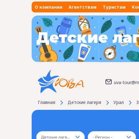
О компании
Агентствам
Туристам
Ко
Детские ла
uva-tour@ma
Главная
Детские лагеря
Урал
З
Детские лагеря
- Регион -