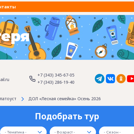
нтакты
геря
+7 (343) 345-67-05
il.ru
+7 (343) 286-19-40
латоуст
ДОЛ «Лесная семейка» Осень 2026
Подобрать тур
- Тематика -
- Возраст -
- Сезон -