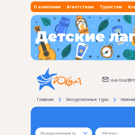
О компании
Агентствам
Туристам
Ко
Детские ла
uva-tour@ma
Главная
Экскурсионные туры
Нижни
Экскурсионные туры
- Регион -