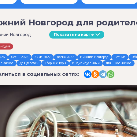
жний Новгород для родителе
жний Новгород
Показать на карте
ендуем
026
Осень 2026
Зима 2027
Весна 2027
Нижний Новгород
Летние
Обз
альчиков
Для девочек
Сборные туры
Индивидуальный
Для школьников
литься в социальных сетях: