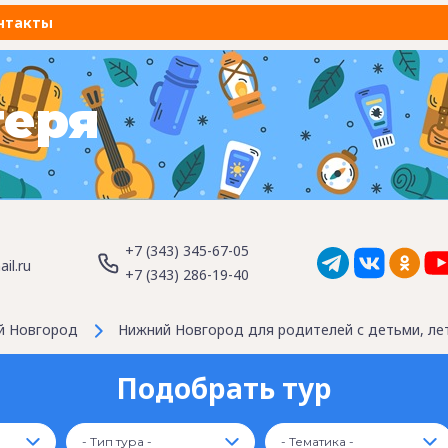
нтакты
геря
+7 (343) 345-67-05
il.ru
+7 (343) 286-19-40
й Новгород
Нижний Новгород для родителей с детьми, ле
Подобрать тур
- Тип тура -
- Тематика -