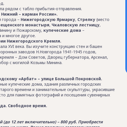
д.
ла рядом с табло прибытия-отправления.
 Нижний – карман России».
и города –
Нижегородскую Ярмарку
,
Стрелку
(место
вещенского монастыря
,
Чкаловскую лестницу
,
инину и Пожарскому,
купеческие дома
–
 и многое другое.
рии Нижегородского Кремля.
ла XVI века. Вы изучите конструкцию стен и башен
боронных заводов Н.Новгорода 1941-1945 годов,
 кремля – Дом Советов, Дворец губернатора, Арсенал,
обор с могилой Козьмы Минина.
дскому «Арбат» – улице Большой Покровской.
ные купеческие дома, здания различных городских
тарого времени и занимательные скульптуры, украсившие
сто для памятных фотографий и посещения сувенирных
да. Свободное время.
ий (до 12 лет включительно) – 800 руб. Приобрести