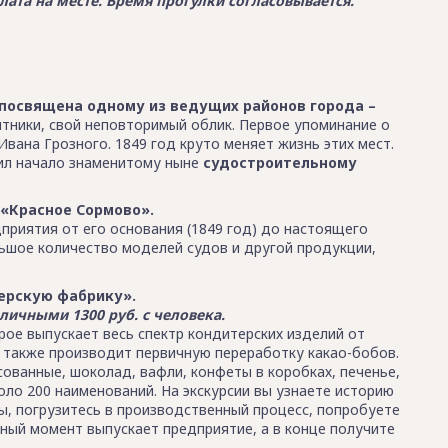
лата на месте. Время прогулки согласовывается.
посвящена одному из ведущих районов города –
мятники, свой неповторимый облик. Первое упоминание о
вана Грозного. 1849 год круто меняет жизнь этих мест.
жил начало знаменитому ныне
судостроительному
 «Красное Сормово».
приятия от его основания (1849 год) до настоящего
льшое количество моделей судов и другой продукции,
ерскую фабрику».
личными 1300 руб. с человека.
ое выпускает весь спектр кондитерских изделий от
а также производит первичную переработку какао-бобов.
ованные, шоколад, вафли, конфеты в коробках, печенье,
коло 200 наименований. На экскурсии вы узнаете историю
ы, погрузитесь в производственный процесс, попробуете
ный момент выпускает предприятие, а в конце получите