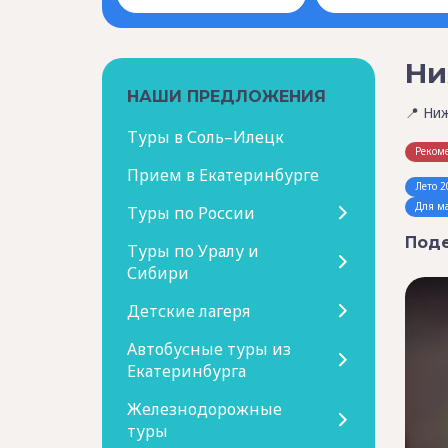
Ни
НАШИ ПРЕДЛОЖЕНИЯ
📍 Ни
Туры в Соль–Илецк
Реком
Прием в Екатеринбурге
Лето 2
Для м
Туры по России
Поде
Туры по Уралу и
Сибири
Детские лагеря
Автобусные туры из
Екатеринбурга
Железнодорожные
туры