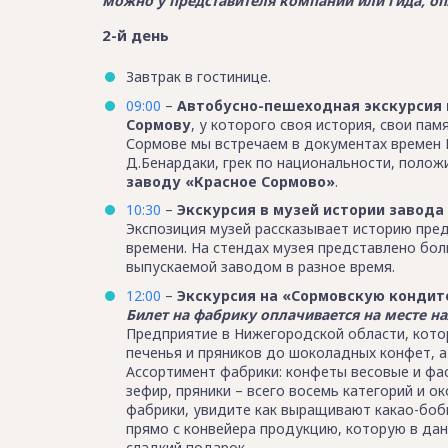
можно у представителя компании или гида, оп
2-й день
Завтрак в гостинице.
09:00
–
Автобусно-пешеходная экскурсия 
Сормову
, у которого своя история, свои па
Сормове мы встречаем в документах времен И
Д.Бенардаки, грек по национальности, поло
заводу «Красное Сормово»
.
10:30
–
Экскурсия в музей истории завода
Экспозиция музей рассказывает историю пред
времени. На стендах музея представлено бо
выпускаемой заводом в разное время.
12:00
–
Экскурсия на «Сормовскую кондит
Билет на фабрику оплачивается на месте на
Предприятие в Нижегородской области, котор
печенья и пряников до шоколадных конфет, 
Ассортимент фабрики: конфеты весовые и фас
зефир, пряники – всего восемь категорий и о
фабрики, увидите как выращивают какао-боб
прямо с конвейера продукцию, которую в дан
сладкий подарок.