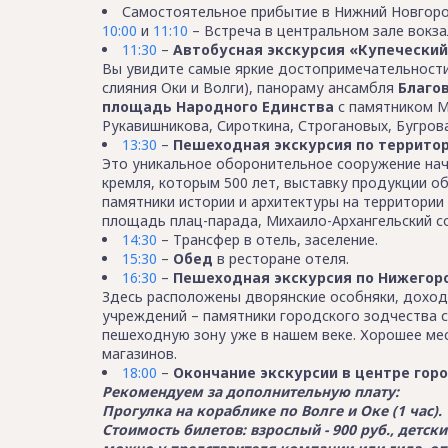
Самостоятельное прибытие в Нижний Новгоро
10:00
и
11:10
– Встреча в центральном зале вокза
11:30
–
Автобусная экскурсия «Купеческий
Вы увидите самые яркие достопримечательност
слияния Оки и Волги), панораму ансамбля
Благо
площадь Народного Единства
с памятником М
Рукавишникова, Сироткина, Строгановых, Бугрова
13:30
–
Пешеходная экскурсия по террито
Это уникальное оборонительное сооружение нача
кремля, которым 500 лет, выставку продукции о
памятники истории и архитектуры на территории
площадь плац-парада, Михаило-Архангельский с
14:30
– Трансфер в отель, заселение.
15:30
–
Обед
в ресторане отеля.
16:30
–
Пешеходная экскурсия по Нижегоро
Здесь расположены дворянские особняки, доход
учреждений – памятники городского зодчества с
пешеходную зону уже в нашем веке. Хорошее ме
магазинов.
18:00
–
Окончание экскурсии в центре горо
Рекомендуем за дополнительную плату:
Прогулка на кораблике по Волге и Оке (1 час).
Стоимость билетов: взрослый - 900 руб., детск