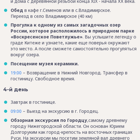
и дома с деревянной резьбой конца XIX - начала ХХ века.
Обед
в кафе г.Семенов или в с.Владимирское.
Переезд в село Владимирское (40 км)
Прогулка к одному из самых загадочных озер
России, которое расположилось в природном парке
«Воскресенское Поветлужье»
. Вы услышите легенду о
граде Китеже и узнаете, какие еще поверья окружают
это место. А после сможете самостоятельно прогуляться
вокруг озера.
Посещение музея керамики.
19:00
– Возвращение в Нижний Новгород. Трансфер в
гостиницу. Свободное время.
4-й день
Завтрак в гостинице.
09:00
– Выезд на экскурсию в г. Городец.
Обзорная экскурсия по Городцу
,самому древнему
городу Нижегородской области. Он основан Юрием
Долгоруким как город-крепость на восточных границах
Руси. На экскурсии мы посетим земляной вал древнего