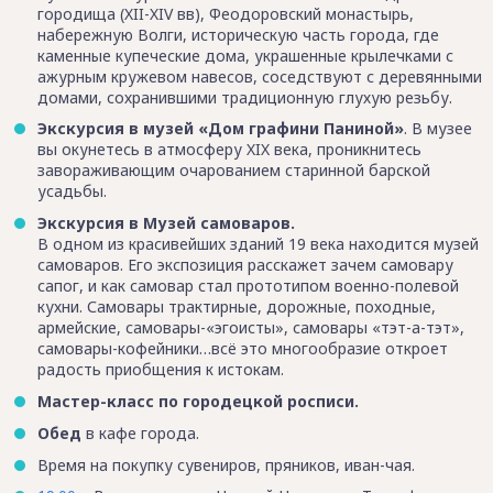
городища (XII-XIV вв), Феодоровский монастырь,
набережную Волги, историческую часть города, где
каменные купеческие дома, украшенные крылечками с
ажурным кружевом навесов, соседствуют с деревянными
домами, сохранившими традиционную глухую резьбу.
Экскурсия в музей «Дом графини Паниной»
. В музее
вы окунетесь в атмосферу XIX века, проникнитесь
завораживающим очарованием старинной барской
усадьбы.
Экскурсия в Музей самоваров.
В одном из красивейших зданий 19 века находится музей
самоваров. Его экспозиция расскажет зачем самовару
сапог, и как самовар стал прототипом военно-полевой
кухни. Самовары трактирные, дорожные, походные,
армейские, самовары-«эгоисты», самовары «тэт-а-тэт»,
самовары-кофейники…всё это многообразие откроет
радость приобщения к истокам.
Мастер-класс по городецкой росписи.
Обед
в кафе города.
Время на покупку сувениров, пряников, иван-чая.