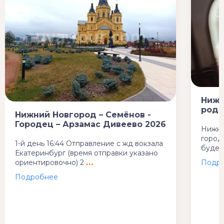
Нижн
роди
Нижний Новгород – Семёнов -
Городец – Арзамас Дивеево 2026
Нижни
город
1-й день 16:44 Отправление с жд вокзала
будет
Екатеринбург (время отправки указано
ориентировочно) 2