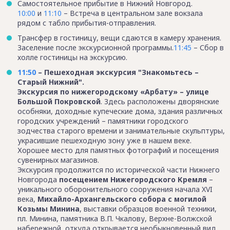
Самостоятельное прибытие в Нижний Новгород.
10:00
и
11:10
– Встреча в центральном зале вокзала
рядом с табло прибытия-отправления.
Трансфер в гостиницу, вещи сдаются в камеру хранения.
Заселение после экскурсионной программы.
11:45
– Сбор в
холле гостиницы на экскурсию.
11:50
– Пешеходная экскурсия "Знакомьтесь –
Старый Нижний".
Экскурсия по нижегородскому «Арбату» – улице
Большой Покровской
. Здесь расположены дворянские
особняки, доходные купеческие дома, здания различных
городских учреждений – памятники городского
зодчества старого времени и занимательные скульптуры,
украсившие пешеходную зону уже в нашем веке.
Хорошее место для памятных фотографий и посещения
сувенирных магазинов.
Экскурсия продолжится по исторической части Нижнего
Новгорода
посещением Нижегородского Кремля
–
уникального оборонительного сооружения начала XVI
века,
Михайло-Архангельского собора с могилой
Козьмы Минина
, выставки образцов военной техники,
пл. Минина, памятника В.П. Чкалову, Верхне-Волжской
набережной, откуда открывается необыкновенный вид