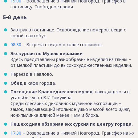
19:00
– Возвращение в Нижний Новгород. Трансфер в
гостиницу. Свободное время.
5-й день
Завтрак в гостинице. Освобождение номеров, вещи с
собой в автобус.
08:30
– Встреча с гидом в холле гостиницы.
Экскурсия по Музею керамики
.
Здесь представлены разнообразные изделия из глины –
от мелкой пластики до высокохудожественных изделий.
Переезд в Павлово.
Обед
в кафе города.
Посещение Краеведческого музея
, находящегося в
усадьбе купца В.И.Гомулина.
Среди слесарных диковинок музейной экспозиции –
замок, закрывающий игольное ушко массой всего 0,09г,
нож-пылинка длиной менее 1 мм и блоха.
Пешеходная обзорная экскурсия по центру города.
17:30
– Возвращение в Нижний Новгород. Трансфер на ж/