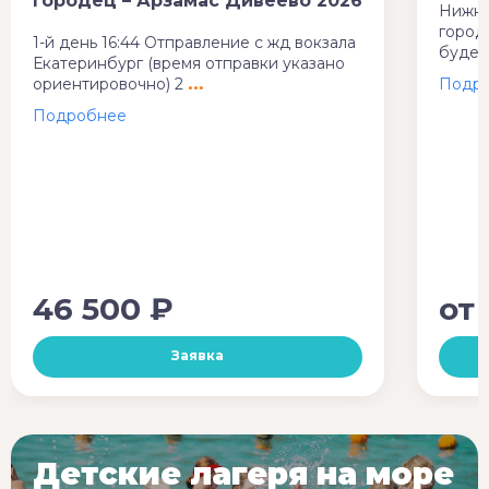
Городец – Арзамас Дивеево 2026
Нижни
город
1-й день 16:44 Отправление с жд вокзала
будет
Екатеринбург (время отправки указано
ориентировочно) 2
46 500 ₽
от
Заявка
Детские лагеря на море