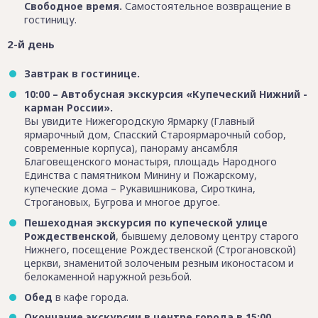
Свободное время.
Самостоятельное возвращение в
гостиницу.
2-й день
Завтрак в гостинице.
10:00 – Автобусная экскурсия «Купеческий Нижний -
карман России».
Вы увидите Нижегородскую Ярмарку (Главный
ярмарочный дом, Спасский Староярмарочный собор,
современные корпуса), панораму ансамбля
Благовещенского монастыря, площадь Народного
Единства с памятником Минину и Пожарскому,
купеческие дома – Рукавишникова, Сироткина,
Строгановых, Бугрова и многое другое.
Пешеходная экскурсия по купеческой улице
Рождественской
, бывшему деловому центру старого
Нижнего, посещение Рождественской (Строгановской)
церкви, знаменитой золоченым резным иконостасом и
белокаменной наружной резьбой.
Обед
в кафе города.
Окончание экскурсии в центре города в 15:00.