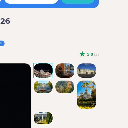
026
й
5.0
(2)