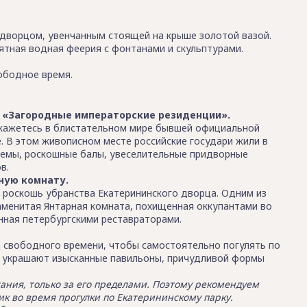
 дворцом, увенчанным стоящей на крыше золотой вазой.
ятная водная феерия с фонтанами и скульптурами.
бодное время.
ло «Загородные императорские резиденции».
окажетесь в блистательном мире бывшей официальной
. В этом живописном месте российские государи жили в
иемы, роскошные балы, увеселительные придворные
в.
ную комнату.
 роскошь убранства Екатерининского дворца. Одним из
аменитая Янтарная комната, похищенная оккупантами во
нная петербургскими реставраторами.
са свободного времени, чтобы самостоятельно погулять по
о украшают изысканные павильоны, причудливой формы
ания, только за его пределами. Поэтому рекомендуем
ник во время прогулки по Екатерининскому парку.