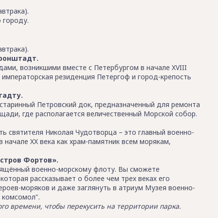
автрака).
 городу.
автрака).
Кронштадт.
дами, возникшими вместе с Петербургом в начале XVIII
я императорская резиденция Петергоф и город-крепость
тадту.
 старинный Петровский док, предназначенный для ремонта
ощади, где располагается величественный Морской собор.
ь святителя Николая Чудотворца – это главный военно-
в начале XX века как храм-памятник всем морякам,
стров Фортов».
свящённый военно-морскому флоту. Вы сможете
 которая рассказывает о более чем трех веках его
героев-моряков и даже заглянуть в атриум Музея военно-
 комсомол".
ного времени, чтобы перекусить на территории парка.