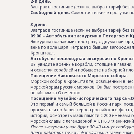
2-й день.
Завтрак в гостинице (если не выбран тариф без з
Свободный день.
Самостоятельные прогулки по
3 день.
Завтрак в гостинице (если не выбран тариф без з
09:00 – Автобусная экскурсия в Петергоф и 
Экскурсия познакомит вас сразу с двумя пригоро
века по воле царя Петра: это бывшая загородна
Кронштадт.
Автобусно-пешеходная экскурсия по Кронш
Вы увидите военные корабли, стоящие в гавани,
и оснастки кораблей и побываете на Якорной пл
Посещение Никольского Морского собора.
Морской собор в Кронштадте, освященный в чест
морской храм русских моряков. Он был построен 
погибшим за Отечество.
Посещение музейно-исторического парка «О
Это первый и самый большой в России парк, по
прогуляться по Аллее героев российского флота,
истории, осмотреть маяк памяти с 200 именами 
морской славы с легендарной АПЛ К-3 "Ленинский
После экскурсии у вас будет 30-40 минут свобод
Здесь работают точки с фастфудом, а также кафе.