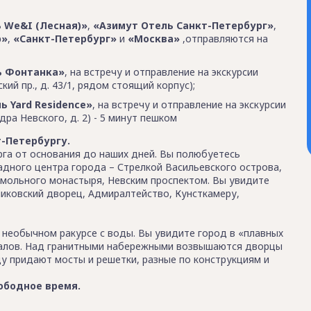
 We&I (Лесная)»
,
«Азимут Отель Санкт-Петербург»
,
р»
,
«Санкт-Петербург»
и
«Москва»
,отправляются на
ь Фонтанка»
, на встречу и отправление на экскурсии
ий пр., д. 43/1, рядом стоящий корпус);
ь Yard Residence»
, на встречу и отправление на экскурсии
дра Невского, д. 2) - 5 минут пешком
т-Петербургу.
рга от основания до наших дней. Вы полюбуетесь
дного центра города – Стрелкой Васильевского острова,
мольного монастыря, Невским проспектом. Вы увидите
иковский дворец, Адмиралтейство, Кунсткамеру,
 необычном ракурсе с воды. Вы увидите город в «плавных
налов. Над гранитными набережными возвышаются дворцы
у придают мосты и решетки, разные по конструкциям и
вободное время.