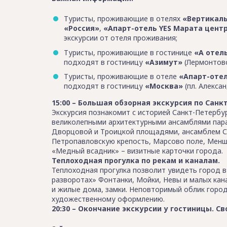
Туристы, проживающие в отелях
«Вертикаль
«Россия»
,
«Апарт-отель YES Марата цент
экскурсии от отеля проживания;
Туристы, проживающие в гостинице
«А отел
подходят в гостиницу
«Азимут»
(Лермонтовск
Туристы, проживающие в отеле
«Апарт-отел
подходят в гостиницу
«Москва»
(пл. Алексан
15:00 – Большая обзорная экскурсия по Санк
Экскурсия познакомит с историей Санкт-Петербу
великолепными архитектурными ансамблями пара
Дворцовой и Троицкой площадями, ансамблем С
Петропавловскую крепость, Марсово поле, Менш
«Медный всадник» – визитные карточки города.
Теплоходная прогулка по рекам и каналам.
Теплоходная прогулка позволит увидеть город в
разворотах» Фонтанки, Мойки, Невы и малых ка
и жилые дома, замки. Неповторимый облик город
художественному оформлению.
20:30 – Окончание экскурсии у гостиницы. С