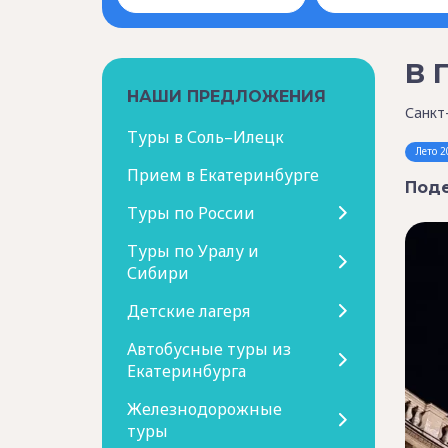
В 
НАШИ ПРЕДЛОЖЕНИЯ
Санкт
Туры в Соль–Илецк
Лето 2
Прием в Екатеринбурге
Поде
Туры по России
Туры по Уралу и
Сибири
Детские лагеря
Автобусные туры из
Екатеринбурга
Железнодорожные
туры