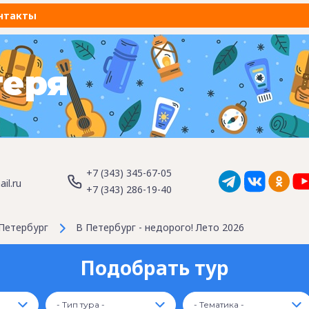
нтакты
геря
+7 (343) 345-67-05
il.ru
+7 (343) 286-19-40
Петербург
В Петербург - недорого! Лето 2026
Подобрать тур
- Тип тура -
- Тематика -