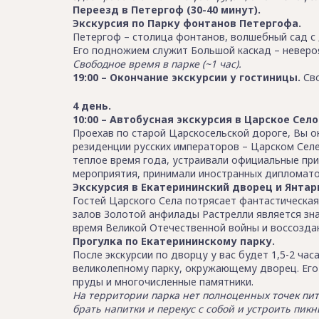
Переезд в Петергоф (30-40 минут).
Экскурсия по Парку фонтанов Петергофа.
Петергоф – столица фонтанов, волшебный сад с
Его подножием служит Большой каскад – неверо
Свободное время в парке (~1 час).
19:00 – Окончание экскурсии у гостиницы.
Сво
4 день.
10:00 – Автобусная экскурсия в Царское Се
Проехав по старой Царскосельской дороге, Вы 
резиденции русских императоров – Царском Селе
теплое время года, устраивали официальные пр
мероприятия, принимали иностранных дипломато
Экскурсия в Екатерининский дворец и Янтар
Гостей Царского Села потрясает фантастическая
залов Золотой анфилады Растрелли является зн
время Великой Отечественной войны и воссозда
Прогулка по Екатерининскому парку.
После экскурсии по дворцу у вас будет 1,5-2 ча
великолепному парку, окружающему дворец. Ег
пруды и многочисленные памятники.
На территории парка нет полноценных точек пит
брать напитки и перекус с собой и устроить пик