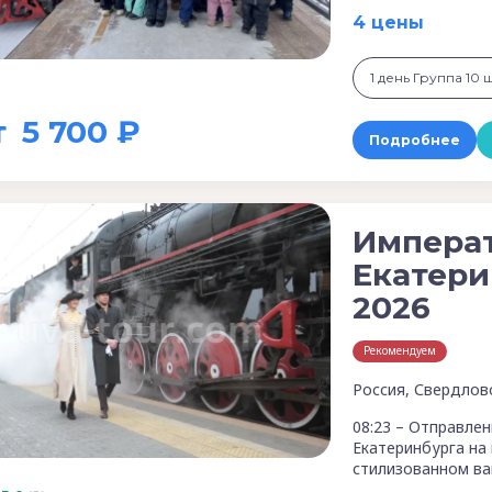
4 цены
1 день Группа 10 
т
5 700 ₽
Подробнее
Императ
Екатери
2026
Рекомендуем
Россия, Свердлов
08:23 – Отправле
Екатеринбурга на
стилизованном ва