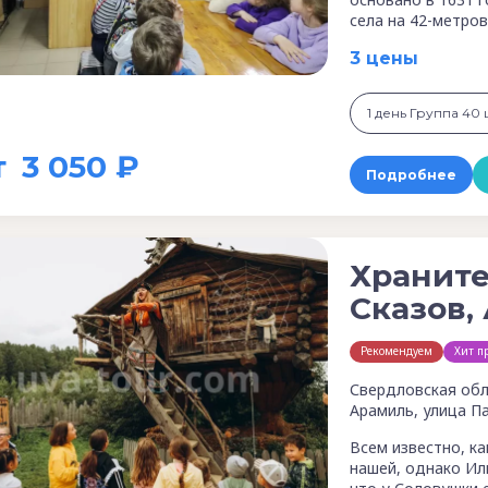
села на 42-метров
3 цены
1 день Группа 40 ш
т
3 050 ₽
Подробнее
Храните
Сказов,
Рекомендуем
Хит п
Свердловская обл
Арамиль, улица П
Всем известно, к
нашей, однако Ил