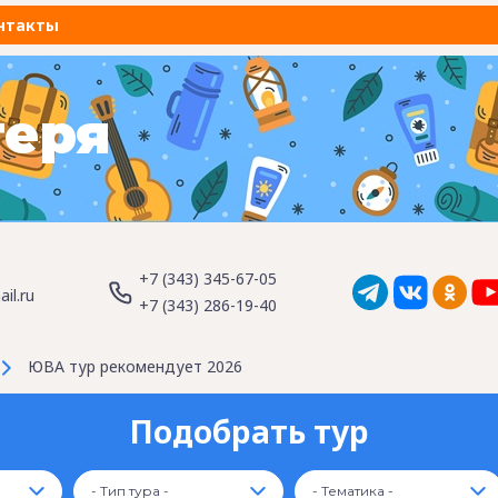
нтакты
геря
+7 (343) 345-67-05
il.ru
+7 (343) 286-19-40
ЮВА тур рекомендует 2026
Подобрать тур
- Тип тура -
- Тематика -