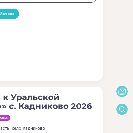
Заявка
и к Уральской
»» с. Кадниково 2026
родаж
асть, село Кадниково