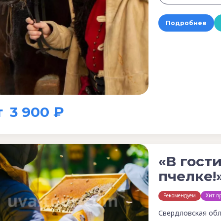
Подробнее
т
3 900 ₽
«В гост
пчелке!
Рекомендуем
Хит п
Свердловская обл