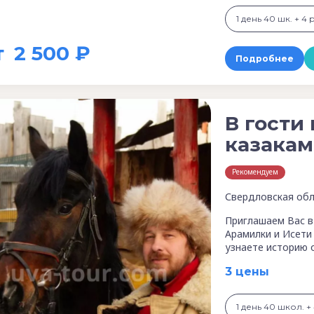
1 день 40 шк. + 4 
т
2 500 ₽
Подробнее
В гости
казакам
Рекомендуем
Свердловская обл
Приглашаем Вас в 
Арамилки и Исети 
узнаете историю 
3 цены
1 день 40 школ. + 