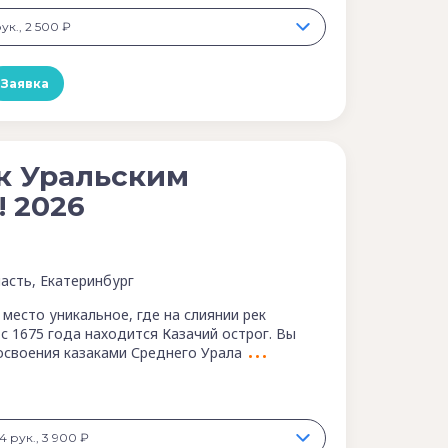
рук., 2 500 ₽
Заявка
 к Уральским
! 2026
асть, Екатеринбург
место уникальное, где на слиянии рек
с 1675 года находится Казачий острог. Вы
освоения казаками Среднего Урала
4 рук., 3 900 ₽