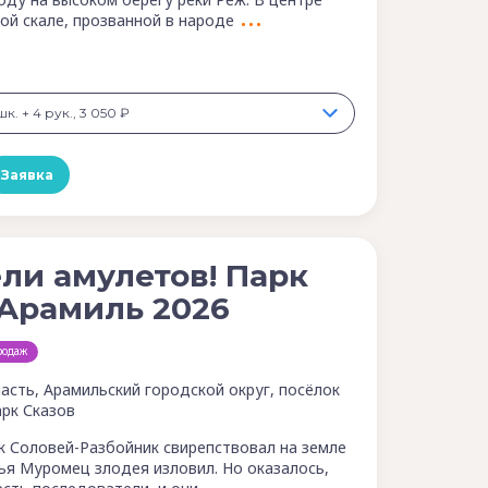
ой скале, прозванной в народе
к. + 4 рук., 3 050 ₽
Заявка
ли амулетов! Парк
 Арамиль 2026
родаж
асть, Арамильский городской округ, посёлок
арк Сказов
ак Соловей-Разбойник свирепствовал на земле
ья Муромец злодея изловил. Но оказалось,