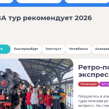
А тур рекомендует 2026
се
Екатеринбург
Златоуст
Челябинск
Алапае
Ретро-п
экспрес
Рекомендуем
Хит п
Погрузитесь в ат
туристическим ре
экспресс». На ст