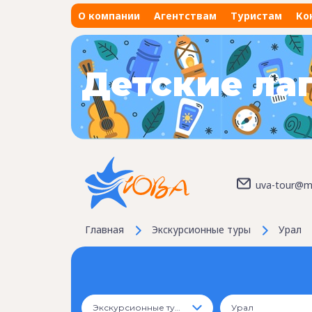
О компании
Агентствам
Туристам
Ко
Детские ла
uva-tour@ma
Главная
Экскурсионные туры
Урал
Экскурсионные туры
Урал