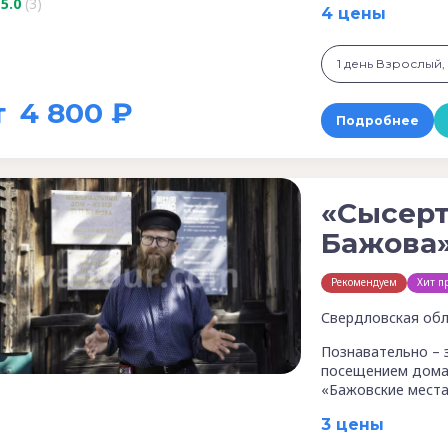
5.0
(3)
4 цены
1 день Взрослый, 
т
4 800 ₽
Подробнее
«Сысерт
Бажова»
Рекомендуем
Хит п
Свердловская обл
Познавательно – 
посещением дома-
«Бажовские места
3 цены