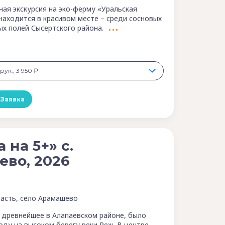
ная экскурсия на эко-ферму «Уральская
 находится в красивом месте – среди сосновых
ых полей Сысертского района.
рук., 3 950 ₽
Заявка
 на 5+» с.
во, 2026
асть, село Арамашево
 древнейшее в Алапаевском районе, было
оду на высоком берегу реки Реж. В центре