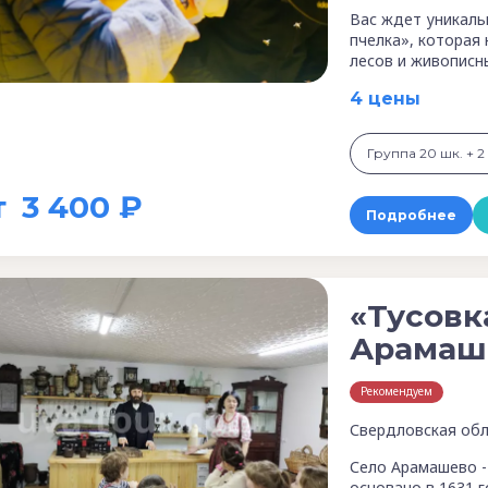
Вас ждет уникаль
пчелка», которая
лесов и живописн
4 цены
Группа 20 шк. + 2 
т
3 400 ₽
Подробнее
«Тусовка
Арамаше
Рекомендуем
Свердловская обл
Село Арамашево -
основано в 1631 г