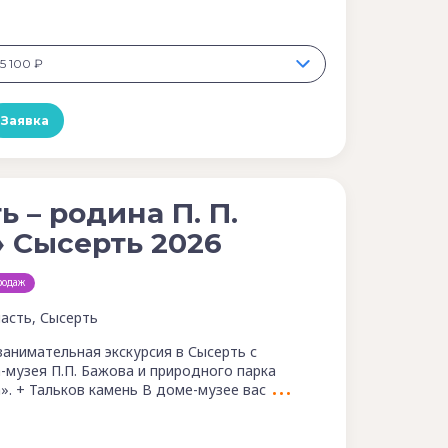
5 100 ₽
Заявка
ь – родина П. П.
 Сысерть 2026
родаж
асть, Сысерть
занимательная экскурсия в Сысерть с
музея П.П. Бажова и природного парка
». + Тальков камень В доме-музее вас