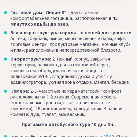
Гостевой дом "Лилия-3"
- двухэтажная
комфортабельная гостиница, расположенная
в 15
минутах ходьбы до озер
.
Вся инфраструктура города - в пешей доступности.
Аптеки, сбербанк, рынок, многочисленные бары, кафе,
торговые центры, продуктовые магазины, ночные клубы
и пляж расположены в непосредственной близости.
Инфраструктура:
2-тажный корпус, закрытая
территория, парковка для автомобилей перед
комплексом, оборудованная кухня общего
пользования,WI-FI, гладильная доска и утюг - у
администратора, уютная зона отдыха, мангал, беседка.
Номера:
2-3-4-местные номера категории "комфорт",
расположены на 1-2 этажах. Современная мебель
(односпальные кровати, шкафы, прикроватные
тумбочки), ТВ, кондиционер, холодильник. В ванной
комнате: душ, туалет, умывальник.
Программа автобусного тура 10 дн./ 9н.:
выезд из Екатеринбурга каждую пятницу в
20:00
. Сбор