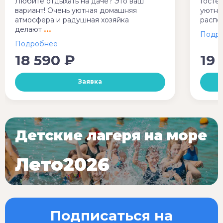
Любите отдыхать на даче? Это ваш
Гостев
вариант! Очень уютная домашняя
уютны
атмосфера и радушная хозяйка
распо
делают
18 590 ₽
19
Заявка
Детские лагеря на море
Лето2026
Подписаться на