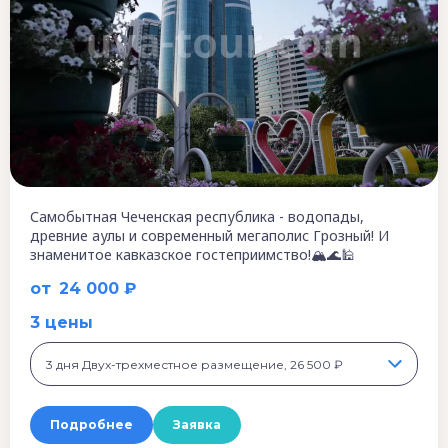
Самобытная Чеченская республика - водопады,
древние аулы и современный мегаполис Грозный! И
знаменитое кавказское гостеприимство!🏔️🌊🕌
от
24 000 ₽
3 цены
3 дня Двух-трехместное размещение, 26 500 ₽
Подробнее
Заявка