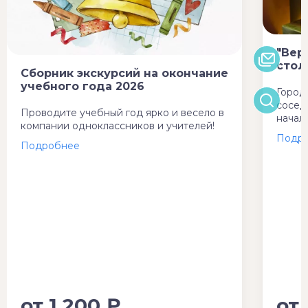
"Вер
стол
Сборник экскурсий на окончание
учебного года 2026
Город
сосед
Проводите учебный год ярко и весело в
начал
компании одноклассников и учителей!
от
1 200 ₽
от