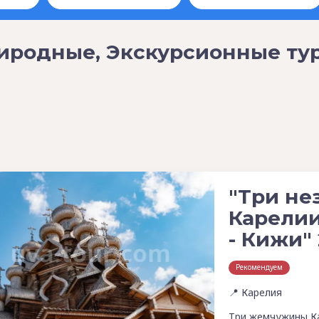
иродные, Экскурсионные тур
"Три не
Карелии
- Кижи"
Рекомендуем
📍 Карелия
Три жемчужины Ка