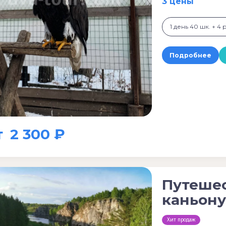
3 цены
1 день 40 шк. + 4 
Подробнее
т
2 300 ₽
Путешес
каньону
Хит продаж