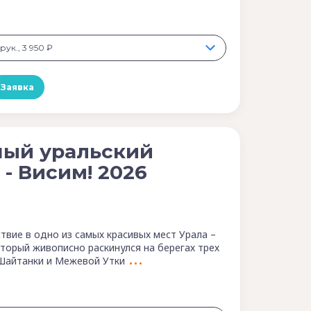
рук., 3 950 ₽
Заявка
ный уральский
 - Висим! 2026
твие в одно из самых красивых мест Урала –
оторый живописно раскинулся на берегах трех
 Шайтанки и Межевой Утки