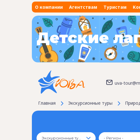
О компании
Агентствам
Туристам
Ко
Детские ла
uva-tour@ma
Главная
Экскурсионные туры
Природ
Экскурсионные туры
- Регион -