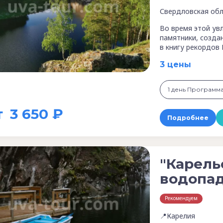
Свердловская обл
Во время этой ув
памятники, созда
в книгу рекордов
3 цены
1 день Программ
т
3 650 ₽
Подробнее
"Карель
водопад
Рекомендуем
📍Карелия