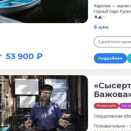
Карелия — магия 
горный парк Руске
🌲🌊✨
6 цен
т
53 900 ₽
Подробнее
«Сысерт
Бажова»
Рекомендуем
Хит п
Свердловская обл
Познавательно – 