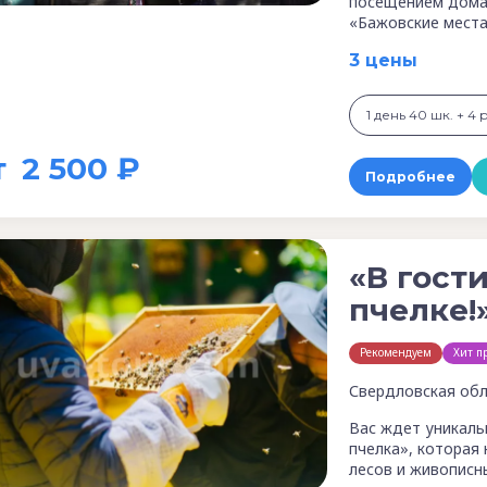
посещением дома-
«Бажовские места
3 цены
1 день 40 шк. + 4 
т
2 500 ₽
Подробнее
«В гост
пчелке!
Рекомендуем
Хит п
Свердловская обл
Вас ждет уникаль
пчелка», которая
лесов и живописн