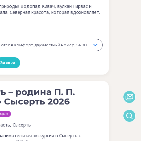
природы! Водопад Кивач, вулкан Гирвас и
ала. Северная красота, которая вдохновляет.
5 дней Категория отеля Комфорт, двухместный номер, 54 900 ₽
Заявка
ь – родина П. П.
 Сысерть 2026
родаж
асть, Сысерть
занимательная экскурсия в Сысерть с