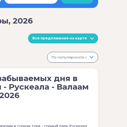
ы, 2026
Все предложения на карте
По популярности ↓
забываемых дня в
 - Рускеала - Валаам
 2026
релии в одном туре - горный парк Рускеала,