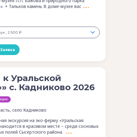
музея П.П. Бажова и природного парка
». + Тальков камень В доме-музее вас
рук., 2 500 ₽
Заявка
и к Уральской
»» с. Кадниково 2026
родаж
асть, село Кадниково
ная экскурсия на эко-ферму «Уральская
 находится в красивом месте – среди сосновых
ых полей Сысертского района.