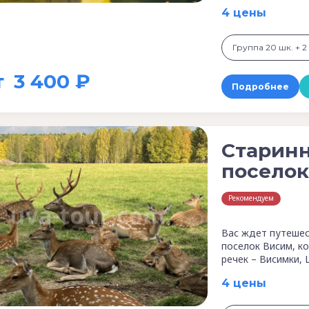
4 цены
Группа 20 шк. + 2 
т
3 400 ₽
Подробнее
Старин
поселок
Рекомендуем
Вас ждет путешес
поселок Висим, к
речек – Висимки,
4 цены