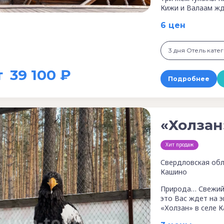
Кижи и Валаам жд
6 цен
т
39 100 ₽
Подробнее
«Холзан
Хит продаж
Свердловская обл
Кашино
Природа… Свежий 
это Вас ждет на 
«Холзан» в селе К