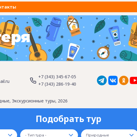
нтакты
геря
+7 (343) 345-67-05
il.ru
+7 (343) 286-19-40
ные, Экскурсионные туры, 2026
Подобрать тур
- Тип тура -
Природные