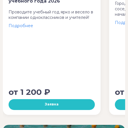
учебного года 2026
Город
сосед
Проводите учебный год ярко и весело в
начал
компании одноклассников и учителей!
от
1 200 ₽
от
Заявка