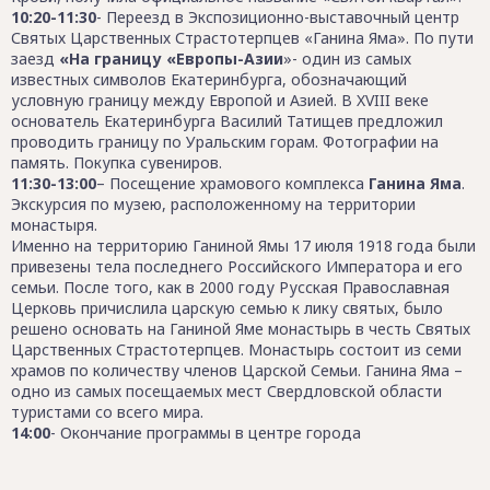
10:20-11:30
- Переезд в Экспозиционно-выставочный центр
Святых Царственных Страстотерпцев «Ганина Яма». По пути
заезд
«На границу «Европы-Азии
»- один из самых
известных символов Екатеринбурга, обозначающий
условную границу между Европой и Азией. В XVIII веке
основатель Екатеринбурга Василий Татищев предложил
проводить границу по Уральским горам. Фотографии на
память. Покупка сувениров.
11:30-13:00
– Посещение храмового комплекса
Ганина Яма
.
Экскурсия по музею, расположенному на территории
монастыря.
Именно на территорию Ганиной Ямы 17 июля 1918 года были
привезены тела последнего Российского Императора и его
семьи. После того, как в 2000 году Русская Православная
Церковь причислила царскую семью к лику святых, было
решено основать на Ганиной Яме монастырь в честь Святых
Царственных Страстотерпцев. Монастырь состоит из семи
храмов по количеству членов Царской Семьи. Ганина Яма –
одно из самых посещаемых мест Свердловской области
туристами со всего мира.
14:00
- Окончание программы в центре города