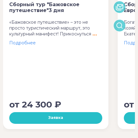
Сборный тур "Бажовское
Сбор
путешествие"3 дня
Евро
«Бажовское путешествие» – это не
Богат
просто туристический маршрут, это
хозяй
культурный манифест! Прикоснуться
Екате
от
24 300 ₽
от
Заявка