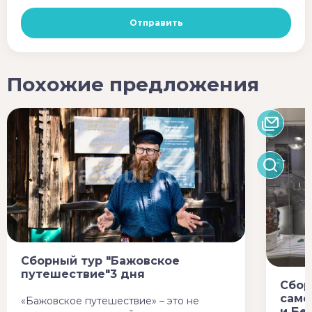
Похожие предложения
Сборный тур "Бажовское
путешествие"3 дня
Сбор
само
«Бажовское путешествие» – это не
и Бе