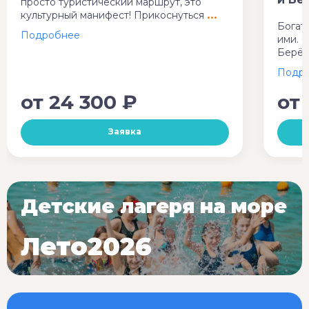
просто туристический маршрут, это
культурный манифест! Прикоснуться
Богат
ими. 
Берёз
от
24 300 ₽
от
Заявка
Детские лагеря на море
Лето2026