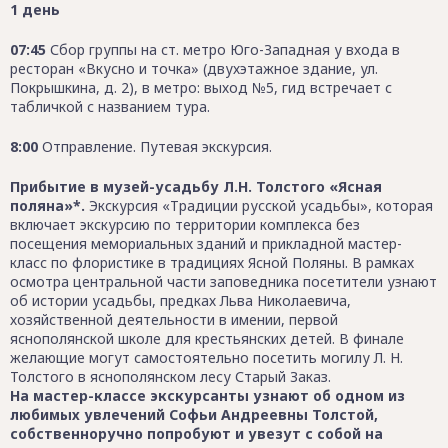
1 день
07:45
Сбор группы на ст. метро Юго-Западная у входа в
ресторан «Вкусно и точка» (двухэтажное здание, ул.
Покрышкина, д. 2), в метро: выход №5, гид встречает с
табличкой с названием тура.
8:00
Отправление. Путевая экскурсия.
Прибытие в музей-усадьбу Л.Н. Толстого «Ясная
поляна»*.
Экскурсия «Традиции русской усадьбы», которая
включает экскурсию по территории комплекса без
посещения мемориальных зданий и прикладной мастер-
класс по флористике в традициях Ясной Поляны. В рамках
осмотра центральной части заповедника посетители узнают
об истории усадьбы, предках Льва Николаевича,
хозяйственной деятельности в имении, первой
яснополянской школе для крестьянских детей. В финале
желающие могут самостоятельно посетить могилу Л. Н.
Толстого в яснополянском лесу Старый Заказ.
На мастер-классе экскурсанты узнают об одном из
любимых увлечений Софьи Андреевны Толстой,
собственноручно попробуют и увезут с собой на