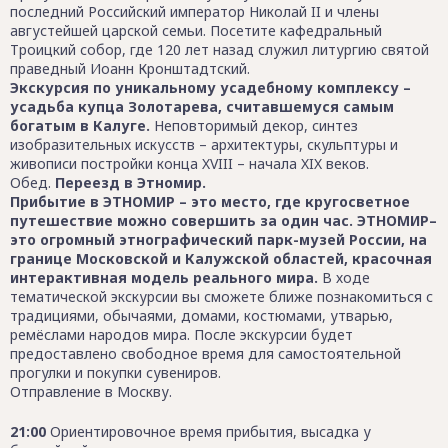
последний Российский император Николай II и члены
августейшей царской семьи. Посетите кафедральный
Троицкий собор, где 120 лет назад служил литургию святой
праведный Иоанн Кронштадтский.
Экскурсия по уникальному усадебному комплексу –
усадьба купца Золотарева, считавшемуся самым
богатым в Калуге.
Неповторимый декор, синтез
изобразительных искусств – архитектуры, скульптуры и
живописи постройки конца XVIII – начала XIX веков.
Обед.
Переезд в Этномир.
Прибытие в ЭТНОМИР – это место, где кругосветное
путешествие можно совершить за один час. ЭТНОМИР–
это огромный этнографический парк-музей России, на
границе Московской и Калужской областей, красочная
интерактивная модель реального мира.
В ходе
тематической экскурсии вы сможете ближе познакомиться с
традициями, обычаями, домами, костюмами, утварью,
ремёслами народов мира. После экскурсии будет
предоставлено свободное время для самостоятельной
прогулки и покупки сувениров.
Отправление в Москву.
21:00
Ориентировочное время прибытия, высадка у