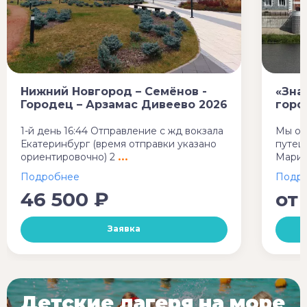
Нижний Новгород – Семёнов -
«Зна
Городец – Арзамас Дивеево 2026
горо
1-й день 16:44 Отправление с жд вокзала
Мы от
Екатеринбург (время отправки указано
путеш
ориентировочно) 2
Марий
46 500 ₽
от
Заявка
Детские лагеря на море