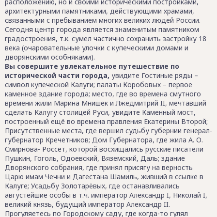
расположению, но и своими историческими постройками,
архитектурными памятниками, действующими храмами,
связанными с пребыванием многих великих людей России.
Сегодня центр города является знаменитым памятником
градостроения, т.к. сумел частично сохранить застройку 18
века (очаровательные улочки с купеческими домами и
дворянскими особняками).
Вы совершите увлекательное путешествие по
исторической части города,
увидите Гостиные ряды –
символ купеческой Калуги; палаты Коробовых – первое
каменное здание города; место, где во времена смутного
времени жили Марина Мнишек и Лжедмитрий II, мечтавший
сделать Калугу столицей Руси, увидите Каменный мост,
построенный ещё во времена правления Екатерины Второй;
Присутственные места, где вершил судьбу губернии генерал-
губернатор Кречетников; Дом Губернатора, где жила А. О.
Смирнова- Россет, которой восхищались русские писатели
Пушкин, Гоголь, Одоевский, Вяземский, Даль; здание
Дворянского собрания, где принял присягу на верность
Царю имам Чечни и Дагестана Шамиль, живший в ссылке в
Калуге; Усадьбу Золотарёвых, где останавливались
августейшие особы в т.ч. император Александр I, Николай I,
великий князь, будущий император Александр II.
Прогуляетесь по Городскому саду, где когда-то гулял