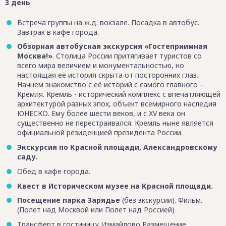
3 день
Встреча группы на ж.д. вокзале. Посадка в автобус.
Завтрак в кафе города.
Обзорная автобусная экскурсия «Гостеприимная
Москва!»
. Столица России притягивает туристов со
всего мира величием и монументальностью, но
настоящая её история скрыта от посторонних глаз.
Начнем знакомство с её историй с самого главного –
Кремля. Кремль - исторический комплекс с впечатляющей
архитектурой разных эпох, объект всемирного наследия
ЮНЕСКО. Ему более шести веков, и с XV века он
существенно не перестраивался. Кремль ныне является
официальной резиденцией президента России.
Экскурсия по Красной площади, Александровскому
саду.
Обед в кафе города.
Квест в Историческом музее на Красной площади.
Посещение парка Зарядье
(без экскурсии). Фильм.
(Полет над Москвой или Полет над Россией)
Трансферт в гостиницу Измайлово Размещение.