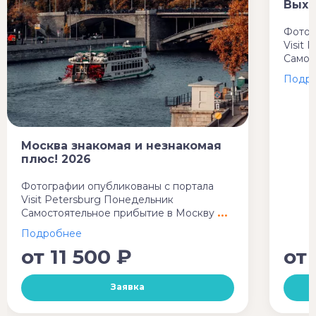
Выхо
Фотог
Visit 
Самос
Москва знакомая и незнакомая
плюс! 2026
Фотографии опубликованы с портала
Visit Petersburg Понедельник
Самостоятельное прибытие в Москву
от
11 500 ₽
от
Заявка