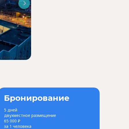
Сборный тур "Выходные в Красноярске"
Бронирование
5 дней
двухместное размещение
65 000 ₽
за 1 человека