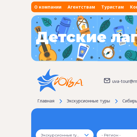
О компании
Агентствам
Туристам
Ко
Детские ла
uva-tour@ma
Главная
Экскурсионные туры
Сибир
Экскурсионные туры
- Регион -