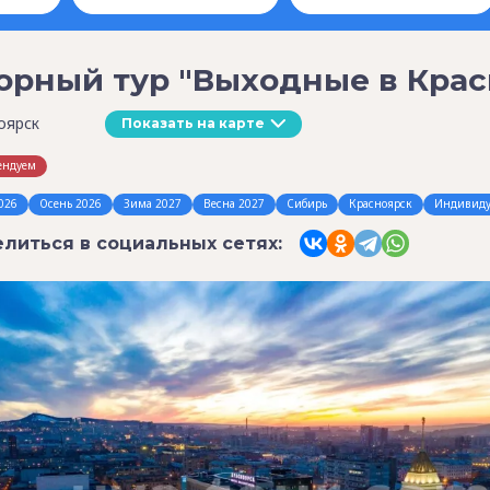
орный тур "Выходные в Крас
оярск
Показать на карте
ендуем
026
Осень 2026
Зима 2027
Весна 2027
Сибирь
Красноярск
Индивид
литься в социальных сетях: