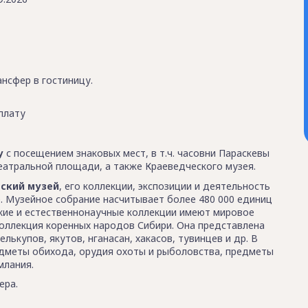
нсфер в гостиницу.
плату
у
с посещением знаковых мест, в т.ч. часовни Параскевы
еатральной площади, а также Краеведческого музея.
ский музей
, его коллекции, экспозиции и деятельность
 Музейное собрание насчитывает более 480 000 единиц
ские и естественнонаучные коллекции имеют мировое
коллекция коренных народов Сибири. Она представлена
елькупов, якутов, нганасан, хакасов, тувинцев и др. В
едметы обихода, орудия охоты и рыболовства, предметы
млания.
ера.