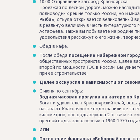
10:00 Отправление загород Красноярска.
Проезжая по лесной дороге, можно наслади
полноводных рек не только России, но и мира
Рыба»
, откуда открывается великолепный ви
в реальную величину в честь литературного 
Астафьева. Также вы побываете на родине пи
удовольствия расскажут о его жизни, творчес
Обед в кафе.
После обеда
посещение Набережной горо
общественных пространств России. Далее в
второй по мощности ГЭС в России. Вы узнает
при ее строительстве.
Далее экскурсия в зависимости от сезон
С июня по сентябрь:
Водная часовая прогулка на катере по К
Богат и удивителен Красноярский край, ведь 
называют Красноярское водохранилище за е
километров, площадь зеркала 2 тысячи кв. км
пресной воды, заполненный в 1960-1970 годах
ИЛИ
Посещение фанпарка «Бобровый лог»
, по