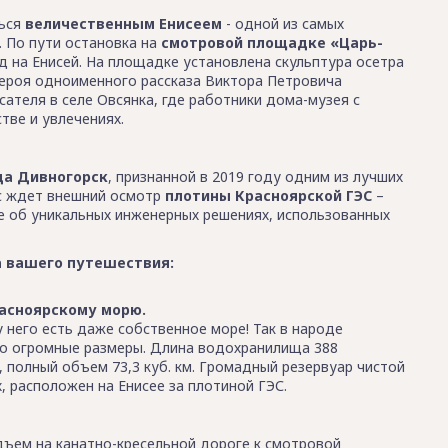
ться
величественным Енисеем
- одной из самых
. По пути остановка на
смотровой площадке «Царь-
д на Енисей. На площадке установлена скульптура осетра
героя одноименного рассказа Виктора Петровича
сателя в селе Овсянка, где работники дома-музея с
тве и увлечениях.
да Дивногорск
, признанной в 2019 году одним из лучших
ас ждет внешний осмотр
плотины Красноярской ГЭС
–
е об уникальных инженерных решениях, использованных
а вашего путешествия:
расноярскому морю.
у него есть даже собственное море! Так в народе
го огромные размеры. Длина водохранилища 388
, полный объем 73,3 куб. км. Громадный резервуар чистой
, расположен на Енисее за плотиной ГЭС.
дъем на канатно-кресельной дороге к смотровой