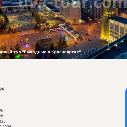
орный тур "Выходные в Красноярске"
26
26
26
026
9.2026