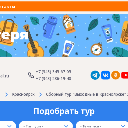
нтакты
геря
+7 (343) 345-67-05
il.ru
+7 (343) 286-19-40
ь
Красноярск
Сборный тур "Выходные в Красноярске" 
Подобрать тур
- Тип тура -
- Тематика -