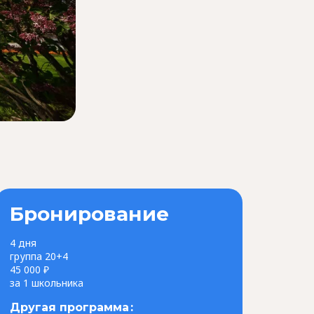
Бронирование
4 дня
группа 20+4
45 000 ₽
за 1 школьника
Другая программа