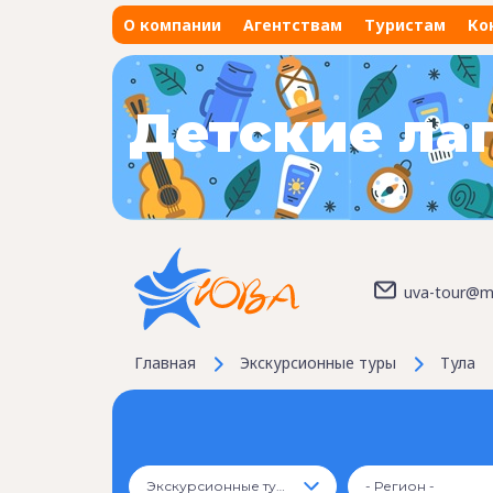
О компании
Агентствам
Туристам
Ко
Детские ла
uva-tour@ma
Главная
Экскурсионные туры
Тула
Экскурсионные туры
- Регион -