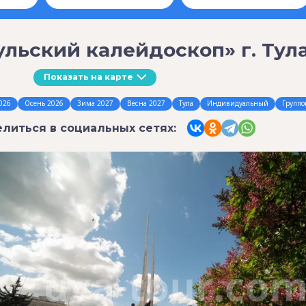
ульский калейдоскоп» г. Тула
Показать на карте
026
Осень 2026
Зима 2027
Весна 2027
Тула
Индивидуальный
Группо
литься в социальных сетях: