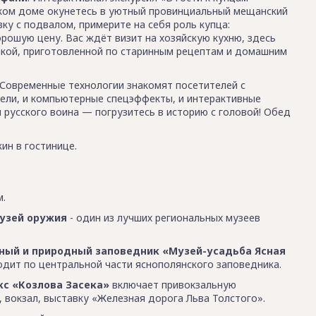
ком доме окунетесь в уютный провинциальный мещанский
ку с подвалом, примерите на себя роль купца:
рошую цену. Вас ждёт визит на хозяйскую кухню, здесь
кой, приготовленной по старинным рецептам и домашним
 Современные технологии знакомят посетителей с
дели, и компьютерные спецэффекты, и интерактивные
и русского воина — погрузитесь в историю с головой! Обед
ин в гостинице.
м.
музей оружия
- один из лучших региональных музеев
ный и природный заповедник «Музей-усадьба Ясная
одит по центральной части яснополянского заповедника.
кс «Козлова Засека»
включает привокзальную
вокзал, выставку «Железная дорога Льва Толстого».