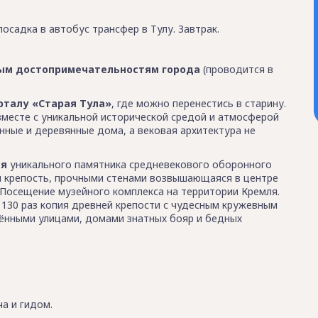
посадка в автобус трансфер в Тулу. Завтрак.
ным достопримечательностям города
(проводится в
рталу «Старая Тула»
, где можно перенестись в старину.
 вместе с уникальной исторической средой и атмосферой
ные и деревянные дома, а вековая архитектура не
ля
уникального памятника средневекового оборонного
ая крепость, прочными стенами возвышающаяся в центре
 Посещение музейного комплекса на территории Кремля.
 130 раз копия древней крепости с чудесным кружевным
ёнными улицами, домами знатных бояр и бедных
ча и гидом.