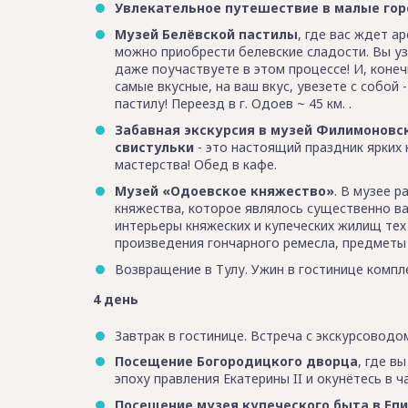
Увлекательное путешествие в малые горо
Музей Белёвской пастилы
, где вас ждет а
можно приобрести белевские сладости. Вы у
даже поучаствуете в этом процессе! И, конеч
самые вкусные, на ваш вкус, увезете с собой
пастилу! Переезд в г. Одоев ~ 45 км. .
Забавная экскурсия в музей Филимоновск
свистульки
- это настоящий праздник ярких 
мастерства! Обед в кафе.
Музей «Одоевское княжество»
. В музее 
княжества, которое являлось существенно в
интерьеры княжеских и купеческих жилищ тех
произведения гончарного ремесла, предметы
Возвращение в Тулу. Ужин в гостинице компле
4 день
Завтрак в гостинице. Встреча с экскурсовод
Посещение Богородицкого дворца
, где в
эпоху правления Екатерины II и окунётесь в
Посещение музея купеческого быта в Еп