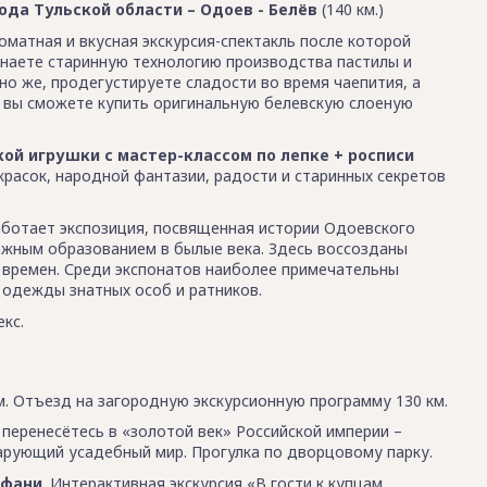
да Тульской области – Одоев - Белёв
(140 км.)
роматная и вкусная экскурсия-спектакль после которой
знаете старинную технологию производства пастилы и
но же, продегустируете сладости во время чаепития, а
 - вы сможете купить оригинальную белевскую слоеную
ой игрушки с мастер-классом по лепке + росписи
красок, народной фантазии, радости и старинных секретов
работает экспозиция, посвященная истории Одоевского
ажным образованием в былые века. Здесь воссозданы
 времен. Среди экспонатов наиболее примечательны
 одежды знатных особ и ратников.
кс.
ом. Отъезд на загородную экскурсионную программу 130 км.
ы перенесётесь в «золотой век» Российской империи –
 чарующий усадебный мир. Прогулка по дворцовому парку.
ифани
. Интерактивная экскурсия «В гости к купцам