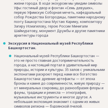
жизни города. В ходе экскурсии мы увидим символы
Уфы: гостиный двор и фонтан «Семь девушек»,
первую Уфимскую Соборная мечеть, кафедральный
собор Рождества Богородицы, памятники народному
поэту Башкортостана Мустаю Кариму, композитору
Загиру Исмагилову, герою России Минигали
Шаймуратову, монумент Дружбы и другие памятники
архитектуры города
Экскурсия в Национальный музей Республики
Башкортостан.
Национальный музей Республики Башкортостан —
это не просто главная достопримечательность
города, а настоящий портал в удивительный мир
природы, истории и культуры. 35 залов с уникальными
экспонатами раскроют перед нами все богатство
Башкортостана: древние артефакты — от эпоха
бронзы и камня до современности, живую природу —
от минеральных сокровищ до разнообразия флоры и
фауны, традиции и ремесла — этнография,
музыкальные инструменты и многое другое. А
небольшая экспозиция знакомит с одним из живых
символов региона — бурзянской пчелой.