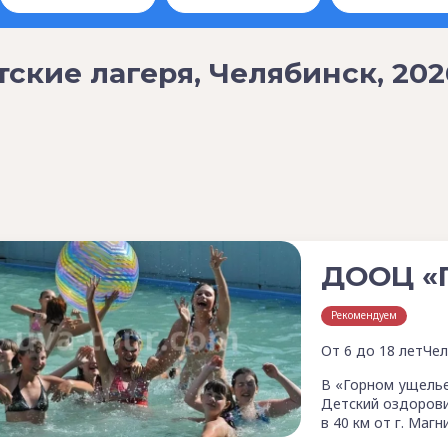
тские лагеря, Челябинск, 202
ДООЦ «Г
Рекомендуем
От 6 до 18 лет
Чел
В «Горном ущелье
Детский оздорови
в 40 км от г. Маг