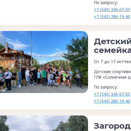
По запросу:
+7 (343) 345-67-05
+7 (343) 286-19-40
Детский
семейка
От 7 до 17 лет
Чел
Детские спортивн
ГЛК «Солнечная д
По запросу:
+7 (343) 345-67-05
+7 (343) 286-19-40
Загород