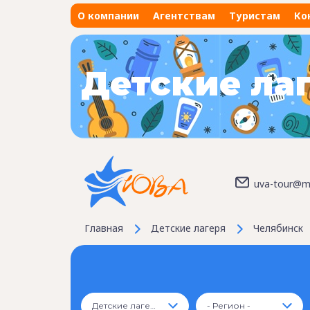
О компании
Агентствам
Туристам
Ко
Детские ла
uva-tour@ma
Главная
Детские лагеря
Челябинск
Детские лагеря
- Регион -