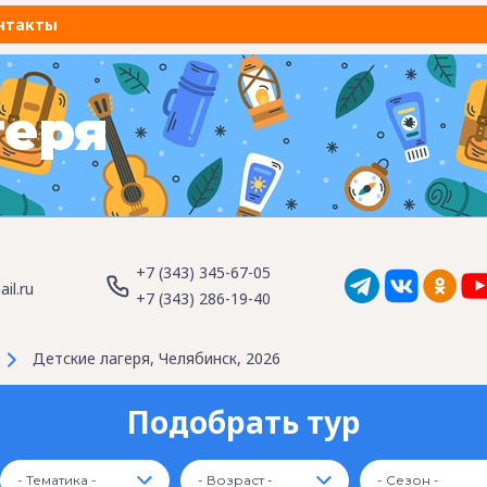
нтакты
геря
+7 (343) 345-67-05
il.ru
+7 (343) 286-19-40
Детские лагеря, Челябинск, 2026
Подобрать тур
- Тематика -
- Возраст -
- Сезон -