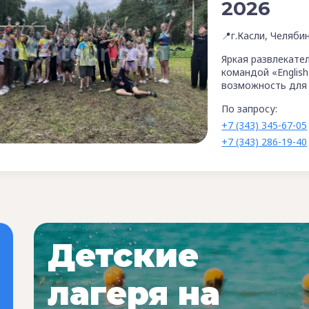
2026
📍г.Касли, Челяби
Яркая развлекате
командой «English
возможность для 
По запросу:
+7 (343) 345-67-05
+7 (343) 286-19-40
Детские
лагеря на