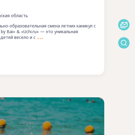
нская область
льно-образовательная смена летних каникул с
 by Bai» & «Uchi.ru» — это уникальная
детей весело и с