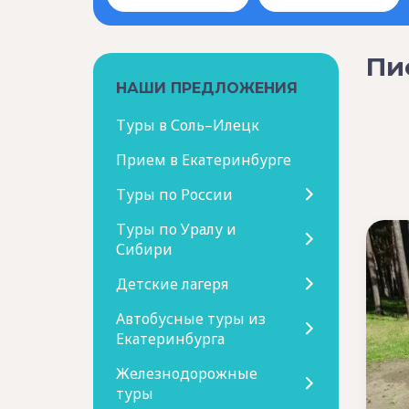
Пи
НАШИ ПРЕДЛОЖЕНИЯ
Туры в Соль–Илецк
Прием в Екатеринбурге
Туры по России
Туры по Уралу и
Сибири
Детские лагеря
Автобусные туры из
Екатеринбурга
Железнодорожные
туры