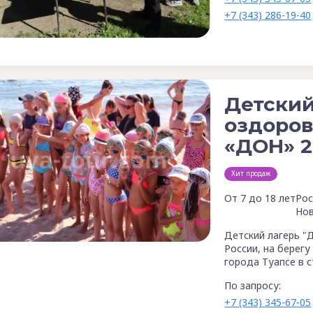
+7 (343) 286-19-40
Детский
оздоров
«ДОН» 2
Хит продаж
От 7 до 18 лет
Рос
Нов
Детский лагерь "
России, на берегу
города Туапсе в с
По запросу:
+7 (343) 345-67-05