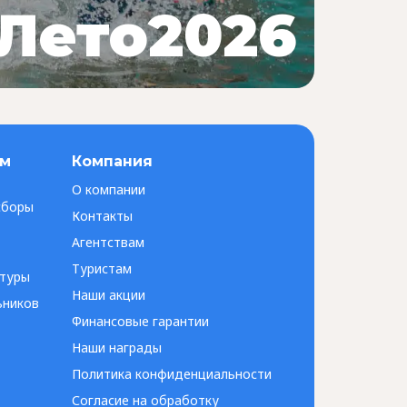
Лето2026
ам
Компания
О компании
сборы
Контакты
Агентствам
Туристам
 туры
Наши акции
ьников
Финансовые гарантии
Наши награды
Политика конфиденциальности
Согласие на обработку