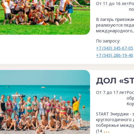
От 11 до 16 лет
Ро
по
В лагерь приезжа
реализуются педа
международного, 
По запросу:
+7 (343) 345-67-05
+7 (343) 286-19-40
ДОЛ «S
От 7 до 17 лет
Рос
обр
Кор
START Энерджи - 
круглогодичного 
побережье между 
(14