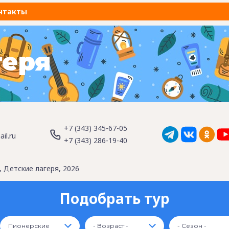
нтакты
геря
+7 (343) 345-67-05
il.ru
+7 (343) 286-19-40
 Детские лагеря, 2026
Подобрать тур
Пионерские
- Возраст -
- Сезон -