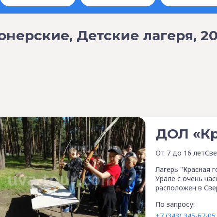
онерские, Детские лагеря, 2
ДОЛ «Кр
От 7 до 16 лет
Све
Лагерь "Красная г
Урале с очень на
расположен в Све
По запросу:
+7 (343) 345-67-05