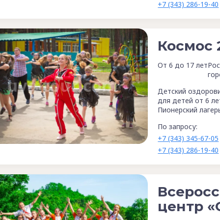
+7 (343) 286-19-40
Космос 
От 6 до 17 лет
Рос
гор
Детский оздорови
для детей от 6 ле
Пионерский лагер
По запросу:
+7 (343) 345-67-05
+7 (343) 286-19-40
Всеросс
центр «