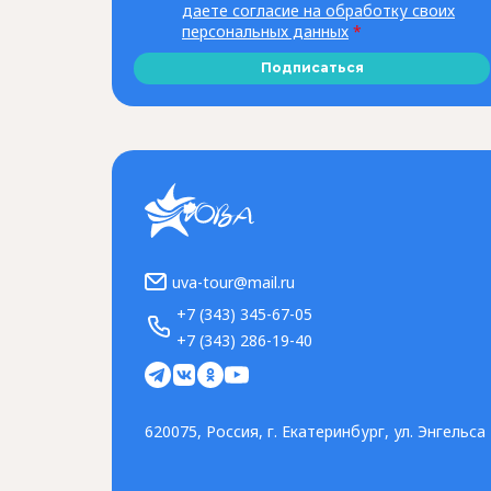
даете согласие на обработку своих
персональных данных
*
Подписаться
uva-tour@mail.ru
+7 (343) 345-67-05
+7 (343) 286-19-40
620075, Россия, г. Екатеринбург, ул. Энгельс