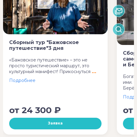
Сборный тур "Бажовское
путешествие"3 дня
Сбор
само
«Бажовское путешествие» – это не
и Бе
просто туристический маршрут, это
культурный манифест! Прикоснуться
Богат
ими. 
Берёз
от
24 300 ₽
от
Заявка