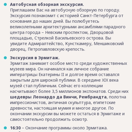
Автобусная обзорная экскурсия.
Приглашаем Вас на автобусную обзорную по городу.
Экскурсия познакомит с историей Санкт-Петербурга от
основания до наших дней. Вы полюбуетесь
великолепными архитектурными ансамблями парадного
центра города – Невским проспектом, Дворцовой
площадью, Стрелкой Васильевского острова. Вы
увидите Адмиралтейство, Кунсткамеру, Меншиковский
дворец, Петропавловскую крепость.
Экскурсия в Эрмитаж.
Эрмитаж занимает особое место среди художественных
музеев мира. Он начинался как личное собрание
императрицы Екатерины II и долгое время оставался
закрытым для широкой публики. В середине XIX века
музей стал публичным. Сейчас его коллекции
насчитывают более 3,5 миллионов экспонатов. Среди них
шедевры Леонардо да Винчи, Рембрандта
, полотна
импрессионистов, античная скульптура, египетские
древности, настоящая мумия и многое другое. По
окончании экскурсии вы можете остаться в Эрмитаже и
самостоятельно продолжить осмотр.
16:30
– Окончание программы около Эрмитажа.