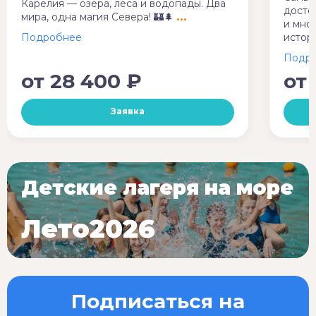
Карелия — озера, леса и водопады. Два
досто
мира, одна магия Севера! 🏰🌲
и мно
истор
от
28 400 ₽
от
Заявка
Детские лагеря на море
Лето2026
Подписаться на