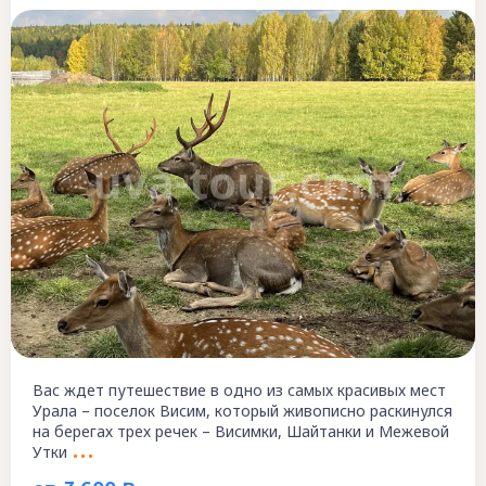
Вас ждет путешествие в одно из самых красивых мест
Урала – поселок Висим, который живописно раскинулся
на берегах трех речек – Висимки, Шайтанки и Межевой
Утки