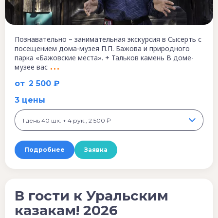
Познавательно – занимательная экскурсия в Сысерть с
посещением дома-музея П.П. Бажова и природного
парка «Бажовские места». + Тальков камень В доме-
музее вас
от
2 500 ₽
3 цены
1 день 40 шк. + 4 рук., 2 500 ₽
Подробнее
Заявка
В гости к Уральским
казакам! 2026