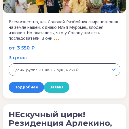
Всем известно, как Соловей-Разбойник свирепствовал
на земле нашей, однако Илья Муромец злодея
изловил. Но оказалось, что у Соловушки есть
последователи, и они
от
3 550 ₽
3 цены
1 день Группа 20 шк. + 2 рук., 4 250 ₽
Подробнее
Заявка
НЕскучный цирк!
Резиденция Арлекино,