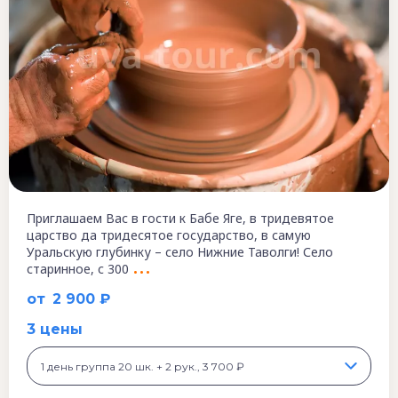
Приглашаем Вас в гости к Бабе Яге, в тридевятое
царство да тридесятое государство, в самую
Уральскую глубинку – село Нижние Таволги! Село
старинное, с 300
от
2 900 ₽
3 цены
1 день группа 20 шк. + 2 рук., 3 700 ₽