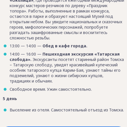
«Околица»
, где проводится ежегодный международный
конкурс мастеров-резчиков по дереву «Праздник
топора». Работы, выполненные в рамках конкурса,
остаются в парке и образуют настоящий Музей под
открытым небом. Вы увидите национальных и сказочных
героев, мифологических персонажей, попробуете
разгадать зашифрованные смыслы и восхититесь
сложностью резьбы.
13:00 — 14:00 —
Обед в кафе города.
14:00 — 16:00 —
Пешеходная экскурсия «Татарская
слобода».
Экскурсанты посетят старинный район Томска
– Татарскую слободу, увидят красивейший купеческий
особняк татарского купца Карим-Бая, узнают тайны его
подземелий, узнают о жизни сибирских купцов,
традициях и обычаях.
Свободное время. Ужин самостоятельно.
5 день
Выселение из отеля. Самостоятельный отъезд из Томска.