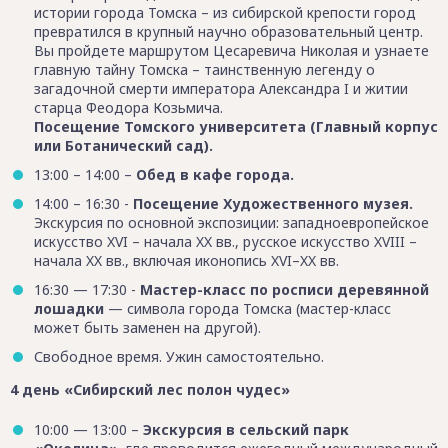
истории города Томска – из сибирской крепости город
превратился в крупный научно образовательный центр.
Вы пройдете маршрутом Цесаревича Николая и узнаете
главную тайну Томска – таинственную легенду о
загадочной смерти императора Александра I и житии
старца Феодора Козьмича.
Посещение Томского университета (Главный корпус
или Ботанический сад).
13:00 – 14:00 –
Обед в кафе города.
14:00 – 16:30 -
Посещение Художественного музея.
Экскурсия по основной экспозиции: западноевропейское
искусство XVI – начала XX вв., русское искусство XVIII –
начала XX вв., включая иконопись XVI–XX вв.
16:30 — 17:30 -
Мастер-класс по росписи деревянной
лошадки
— символа города Томска (мастер-класс
может быть заменен на другой).
Свободное время. Ужин самостоятельно.
4 день «Сибирский лес полон чудес»
10:00 — 13:00 –
Экскурсия в сельский парк