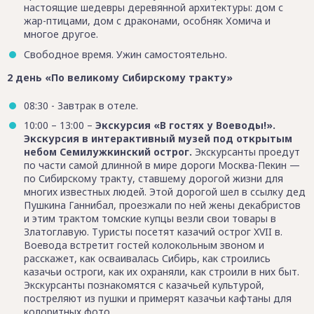
настоящие шедевры деревянной архитектуры: дом с
жар-птицами, дом с драконами, особняк Хомича и
многое другое.
Свободное время. Ужин самостоятельно.
2 день «По великому Сибирскому тракту»
08:30 - Завтрак в отеле.
10:00 – 13:00 –
Экскурсия «В гостях у Воеводы!».
Экскурсия в интерактивный музей под открытым
небом Семилужкинский острог.
Экскурсанты проедут
по части самой длинной в мире дороги Москва-Пекин —
по Сибирскому тракту, ставшему дорогой жизни для
многих известных людей. Этой дорогой шел в ссылку дед
Пушкина Ганнибал, проезжали по ней жены декабристов
и этим трактом томские купцы везли свои товары в
Златоглавую. Туристы посетят казачий острог XVII в.
Воевода встретит гостей колокольным звоном и
расскажет, как осваивалась Сибирь, как строились
казачьи остроги, как их охраняли, как строили в них быт.
Экскурсанты познакомятся с казачьей культурой,
постреляют из пушки и примерят казачьи кафтаны для
колоритных фото.