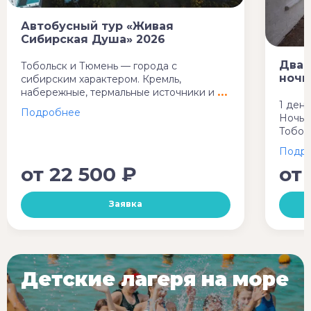
Автобусный тур «Живая
Сибирская Душа» 2026
Два 
Тобольск и Тюмень — города с
ночь
сибирским характером. Кремль,
набережные, термальные источники и
1 день
Ночь в
Тобол
от
22 500 ₽
от
Заявка
Детские лагеря на море