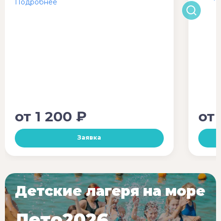
от
1 200 ₽
от
Заявка
Детские лагеря на море
Лето2026