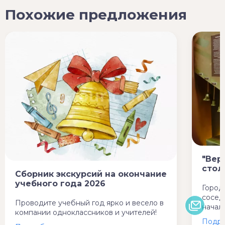
Похожие предложения
"Вер
стол
Сборник экскурсий на окончание
учебного года 2026
Город
сосед
Проводите учебный год ярко и весело в
начал
компании одноклассников и учителей!