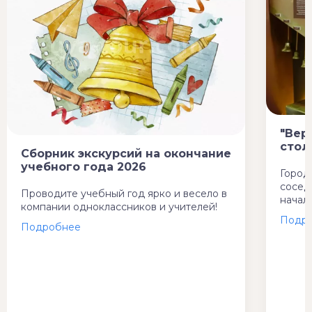
"Вер
стол
Сборник экскурсий на окончание
учебного года 2026
Город
сосед
Проводите учебный год ярко и весело в
начал
компании одноклассников и учителей!