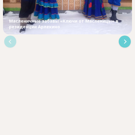
Масленичные забавы «Ключи от Масленицы» в
резиденции Арлекино