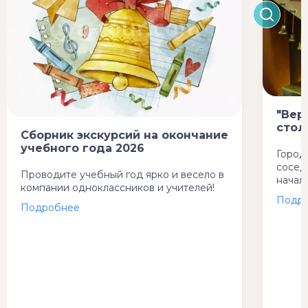
"Вер
стол
Сборник экскурсий на окончание
учебного года 2026
Город
сосед
Проводите учебный год ярко и весело в
начал
компании одноклассников и учителей!