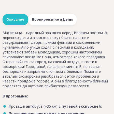
Описание
Бронирование и Цены
Масленица – народный праздник перед Великим постом. В
деревнях дети и взрослые пекут блины на огне и
разукрашивают дворы яркими флагами и соломенными
чучелами. А по улице ходят с песнями и колядками,
устраивают забавы молодецкие, хорошим настроением
приглашают весну! Вот она, атмосфера яркого праздника!
Отправляйтесь за город, на свежий воздух, в гости к
скоморохам! Городовой, начальник местный, не терпит
беспорядка и закрыл на ключ дом с блинами. Помогите
веселым скоморохам разобраться с этой проблемой и
навести порядок в городе. А они в благодарность блинами
поделятся да шутками-прибаутками развеселят!
В программе:
Проезд в автобусе (~35 км)
с путевой экскурсией;
Праздничная программа в резиденции: