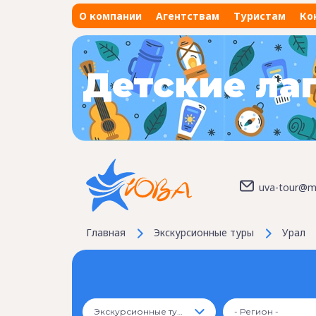
О компании
Агентствам
Туристам
Ко
Детские ла
uva-tour@ma
Главная
Экскурсионные туры
Урал
Экскурсионные туры
- Регион -