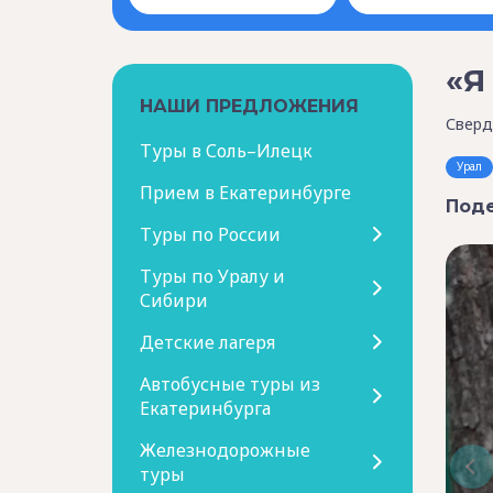
«Я
НАШИ ПРЕДЛОЖЕНИЯ
Сверд
Туры в Соль–Илецк
Урал
Прием в Екатеринбурге
Поде
Туры по России
Туры по Уралу и
Сибири
Детские лагеря
Автобусные туры из
Екатеринбурга
Железнодорожные
туры