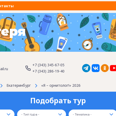
нтакты
геря
+7 (343) 345-67-05
il.ru
+7 (343) 286-19-40
Екатеринбург
«Я – орнитолог!» 2026
Подобрать тур
- Тип тура -
- Тематика -