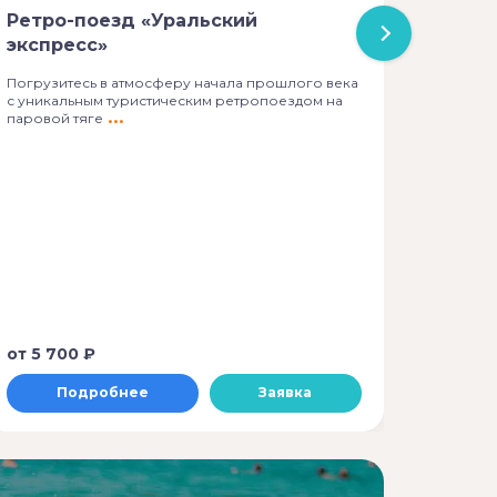
Ретро-поезд «Уральский
Известн
молочны
экспресс»
мастер
Погрузитесь в атмосферу начала прошлого века
с уникальным туристическим ретропоездом на
паровой тяге
от
5 700 ₽
от
3 0
Подробнее
Заявка