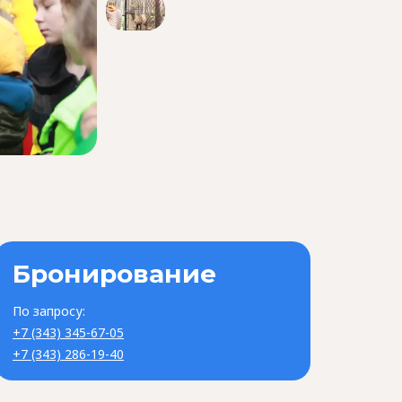
«Я – орнитолог!»
Бронирование
По запросу:
+7 (343) 345-67-05
+7 (343) 286-19-40