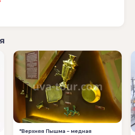
*
я
"Верхняя Пышма – медная