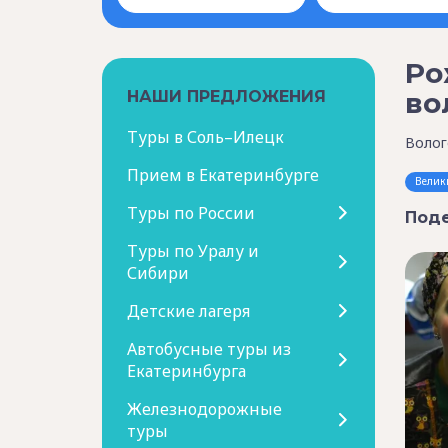
Ро
во
НАШИ ПРЕДЛОЖЕНИЯ
Туры в Соль–Илецк
Волог
Прием в Екатеринбурге
Велик
Туры по России
Поде
Туры по Уралу и
Сибири
Детские лагеря
Автобусные туры из
Екатеринбурга
Железнодорожные
туры