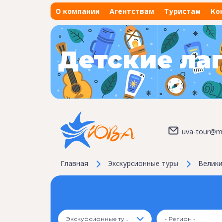
О компании
Агентствам
Туристам
Ко
Детские ла
uva-tour@ma
Главная
Экскурсионные туры
Велики
Экскурсионные туры
- Регион -