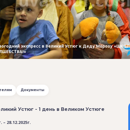
вогодний экспресс в Великий Устюг к Деду Морозу «ШКО
ЛШЕБСТВА!»
телям
Документы
ликий Устюг - 1 день в Великом Устюге
 – 28.12.2025г.