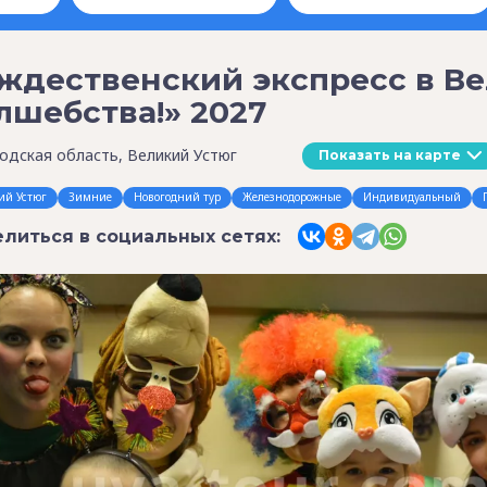
ждественский экспресс в В
лшебства!» 2027
одская область, Великий Устюг
Показать на карте
ий Устюг
Зимние
Новогодний тур
Железнодорожные
Индивидуальный
литься в социальных сетях: