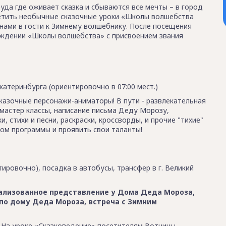
да где оживает сказка и сбываются все мечты – в город
етить необычные сказочные уроки «Школы волшебства
 нами в гости к Зимнему волшебнику. После посещения
ождении «Школы волшебства» с присвоением звания
атеринбурга (ориентировочно в 07:00 мест.)
казочные персонажи-аниматоры! В пути - развлекательная
 мастер классы, написание письма Деду Морозу,
и, стихи и песни, раскраски, кроссворды, и прочие "тихие"
ом программы и проявить свои таланты!
тировочно), посадка в автобусы, трансфер в г. Великий
ализованное представление у Дома Деда Мороза,
 по дому Деда Мороза, встреча с Зимним
На уроке «Сказковедение» посетителям Вотчины