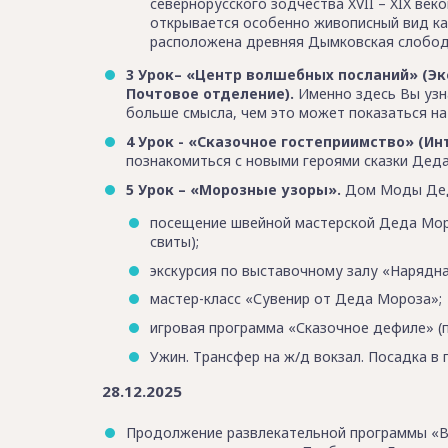
севернорусского зодчества XVII – XIX век
открывается особенно живописный вид как
расположена древняя Дымковская слобод
3 Урок– «Центр волшебных посланий» (Эк
Почтовое отделение).
Именно здесь Вы узна
больше смысла, чем это может показаться на
4 Урок - «Сказочное гостеприимство» (И
познакомиться с новыми героями сказки Дед
5 Урок – «Морозные узоры».
Дом Моды Деда
посещение швейной мастерской Деда Моро
свиты);
экскурсия по выставочному залу «Нарядн
мастер-класс «Сувенир от Деда Мороза»;
игровая программа «Сказочное дефиле» 
Ужин. Трансфер на ж/д вокзал. Посадка в 
28.12.2025
Продолжение развлекательной программы «В го