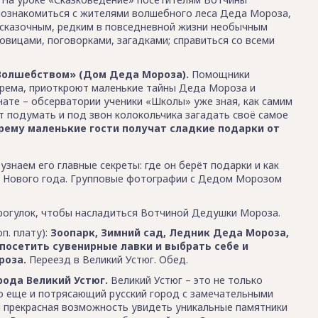
 познакомиться с жителями волшебного леса Деда Мороза,
 сказочным, редким в повседневной жизни необычным
овицами, поговорками, загадками; справиться со всеми
 Волшебством» (Дом Деда Мороза).
Помощники
рема, приоткроют маленькие тайны Деда Мороза и
нате – обсерватории ученики «Школы» уже зная, как самим
 подумать и под звон колокольчика загадать своё самое
ерему маленькие гости получат сладкие подарки от
знаем его главные секреты: где он берёт подарки и как
ун Нового года. Групповые фотографии с Дедом Морозом
рогулок, чтобы насладиться Вотчиной Дедушки Мороза.
п. плату):
Зоопарк, Зимний сад, Ледник Деда Мороза,
 посетить сувенирные лавки и выбрать себе и
роза.
Переезд в Великий Устюг. Обед.
рода Великий Устюг.
Великий Устюг – это не только
о еще и потрясающий русский город с замечательными
 прекрасная возможность увидеть уникальные памятники