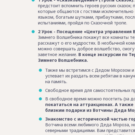
предстоит вспомнить героев русских сказок;
которые общаются с гостями исключительно
языком, богатым шутками, прибаутками, посл
испытаниями, пройдя по Сказочной тропе.
2 Урок - Посещение «Центра управления
Зимнего Волшебника покажут все комнаты те
расскажут о его мудростях. В необычной ком
можно совершать доброе волшебство, смогут
заветное желание.
В конце экскурсии по Т
Зимнего Волшебника.
Также мы встретимся с Дедом Морозом и у
успевает их раздать всем ребятам в кан
на память.
Свободное время для самостоятельных п
В свободное время можно посетить (за до
покататься на аттракционах. А также
близким подарки из Вотчины Деда Мо
Знакомство с исторической частью го
Вотчина всеми любимого Деда Мороза, н
северными традициями. Вам представится