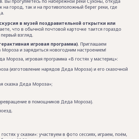
ов. Вы прогуляетесь по набережной реки Сухоны, откуда
 на город, так и на противоположный берег реки, где
а.
скурсия в музей поздравительной открытки или
ете, что в обычной почтовой карточке таится гораздо
 первый взгляд.
нтерактивная игровая программа)
. Приглашаем
а Мороза и зарядиться новогодним настроением!
 Мороза, игровая программа «В гостях у мастериц»:
за (изготовление нарядов Деда Мороза) и его сказочной
ая сказка Деда Мороза»;
(превращение в помощников Деда Мороза).
поезд.
стях у сказки»: участвуем в фото сессиях, играем, поём,