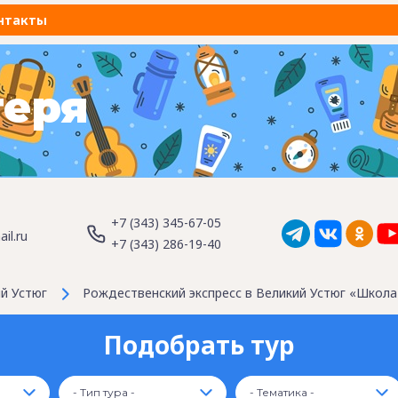
нтакты
геря
+7 (343) 345-67-05
il.ru
+7 (343) 286-19-40
й Устюг
Рождественский экспресс в Великий Устюг «Школа
Подобрать тур
- Тип тура -
- Тематика -