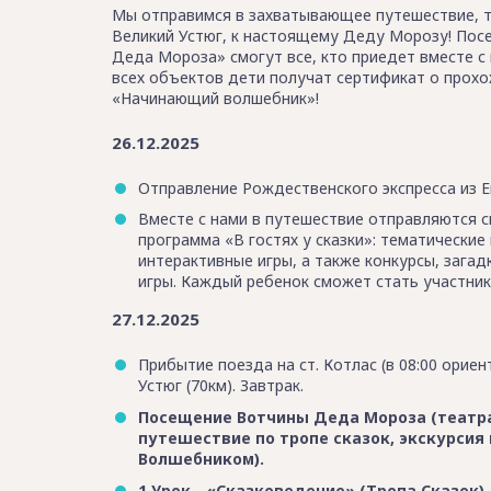
Мы отправимся в захватывающее путешествие, ту
Великий Устюг, к настоящему Деду Морозу! Пос
Деда Мороза» смогут все, кто приедет вместе с
всех объектов дети получат сертификат о прох
«Начинающий волшебник»!
26.12.2025
Отправление Рождественского экспресса из Ек
Вместе с нами в путешествие отправляются с
программа «В гостях у сказки»: тематические
интерактивные игры, а также конкурсы, загадк
игры. Каждый ребенок сможет стать участник
27.12.2025
Прибытие поезда на ст. Котлас (в 08:00 ориен
Устюг (70км). Завтрак.
Посещение Вотчины Деда Мороза (театр
путешествие по тропе сказок, экскурсия
Волшебником).
1 Урок - «Сказковедение» (Тропа Сказок).