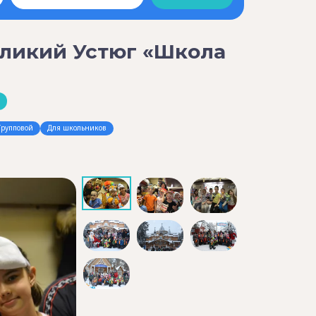
еликий Устюг «Школа
Групповой
Для школьников