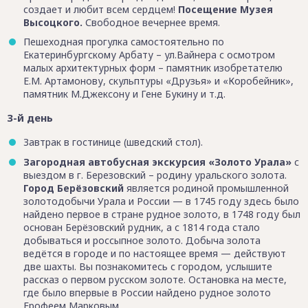
создает и любит всем сердцем!
Посещение Музея
Высоцкого.
Свободное вечернее время.
Пешеходная прогулка самостоятельно по
Екатеринбургскому Арбату – ул.Вайнера с осмотром
малых архитектурных форм – памятник изобретателю
Е.М. Артамонову, скульптуры «Друзья» и «Коробейник»,
памятник М.Джексону и Гене Букину и т.д.
3-й день
Завтрак в гостинице (шведский стол).
Загородная автобусная экскурсия «Золото Урала»
с
выездом в г. Березовский – родину уральского золота.
Город Берёзовский
является родиной промышленной
золотодобычи Урала и России — в 1745 году здесь было
найдено первое в стране рудное золото, в 1748 году был
основан Берёзовский рудник, а с 1814 года стало
добываться и россыпное золото. Добыча золота
ведётся в городе и по настоящее время — действуют
две шахты. Вы познакомитесь с городом, услышите
рассказ о первом русском золоте. Остановка на месте,
где было впервые в России найдено рудное золото
Ерофеем Марковым…