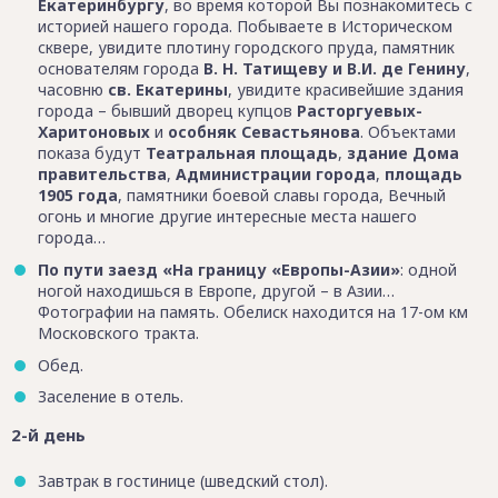
Екатеринбургу
, во время которой Вы познакомитесь с
историей нашего города. Побываете в Историческом
сквере, увидите плотину городского пруда, памятник
основателям города
В. Н. Татищеву и В.И. де Генину
,
часовню
св. Екатерины
, увидите красивейшие здания
города – бывший дворец купцов
Расторгуевых-
Харитоновых
и
особняк Севастьянова
. Объектами
показа будут
Театральная площадь
,
здание Дома
правительства
,
Администрации города
,
площадь
1905 года
, памятники боевой славы города, Вечный
огонь и многие другие интересные места нашего
города…
По пути заезд «На границу «Европы-Азии»
: одной
ногой находишься в Европе, другой – в Азии…
Фотографии на память. Обелиск находится на 17-ом км
Московского тракта.
Обед.
Заселение в отель.
2-й день
Завтрак в гостинице (шведский стол).