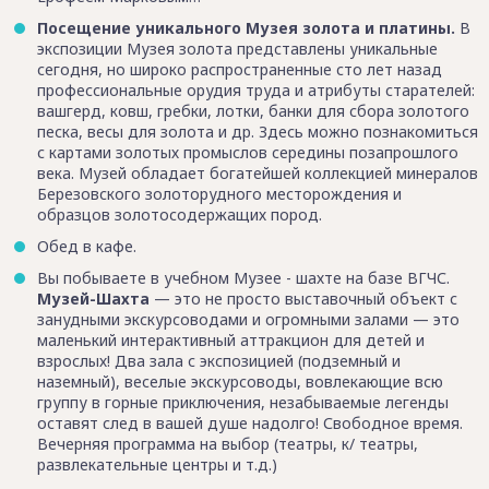
Посещение уникального Музея золота и платины.
В
экспозиции Музея золота представлены уникальные
сегодня, но широко распространенные сто лет назад
профессиональные орудия труда и атрибуты старателей:
вашгерд, ковш, гребки, лотки, банки для сбора золотого
песка, весы для золота и др. Здесь можно познакомиться
с картами золотых промыслов середины позапрошлого
века. Музей обладает богатейшей коллекцией минералов
Березовского золоторудного месторождения и
образцов золотосодержащих пород.
Обед в кафе.
Вы побываете в учебном Музее - шахте на базе ВГЧС.
Музей-Шахта
— это не просто выставочный объект с
занудными экскурсоводами и огромными залами — это
маленький интерактивный аттракцион для детей и
взрослых! Два зала с экспозицией (подземный и
наземный), веселые экскурсоводы, вовлекающие всю
группу в горные приключения, незабываемые легенды
оставят след в вашей душе надолго! Свободное время.
Вечерняя программа на выбор (театры, к/ театры,
развлекательные центры и т.д.)