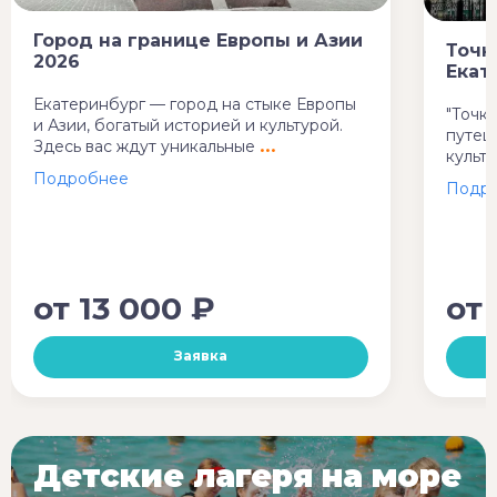
Город на границе Европы и Азии
Точк
2026
Екат
Екатеринбург — город на стыке Европы
"Точк
и Азии, богатый историей и культурой.
путеш
Здесь вас ждут уникальные
культ
от
13 000 ₽
от
Заявка
Детские лагеря на море