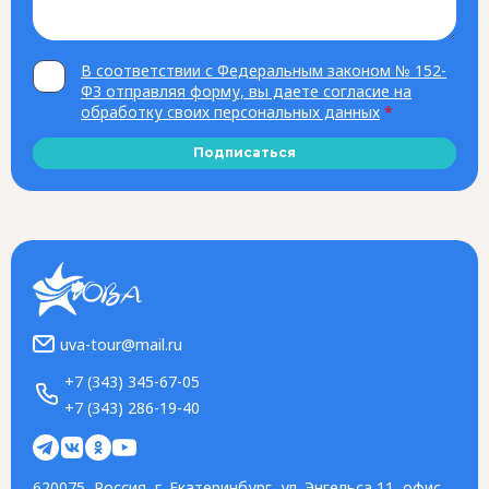
В соответствии с Федеральным законом № 152-
ФЗ отправляя форму, вы даете согласие на
обработку своих персональных данных
*
Подписаться
uva-tour@mail.ru
+7 (343) 345-67-05
+7 (343) 286-19-40
620075, Россия, г. Екатеринбург, ул. Энгельса 11, офис