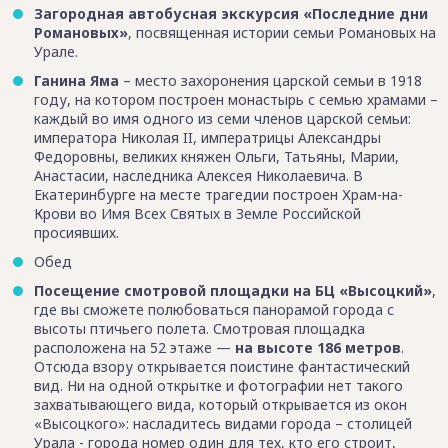
Загородная автобусная экскурсия «Последние дни
Романовых»
, посвященная истории семьи Романовых на
Урале.
Ганина Яма
– место захоронения царской семьи в 1918
году, на котором построен монастырь с семью храмами –
каждый во имя одного из семи членов царской семьи:
императора Николая II, императрицы Александры
Федоровны, великих княжен Ольги, Татьяны, Марии,
Анастасии, наследника Алексея Николаевича. В
Екатеринбурге на месте трагедии построен Храм-на-
Крови во Имя Всех Святых в Земле Российской
просиявших.
Обед
Посещение смотровой площадки на БЦ «Высоцкий»
,
где вы сможете полюбоваться панорамой города с
высоты птичьего полета. Смотровая площадка
расположена на 52 этаже —
на высоте 186 метров
.
Отсюда взору открывается поистине фантастический
вид. Ни на одной открытке и фотографии нет такого
захватывающего вида, который открывается из окон
«Высоцкого»: насладитесь видами города – столицей
Урала - города номер один для тех, кто его строит,