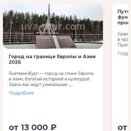
Путе
фунд
пром
Урал 
в про
Пригл
Город на границе Европы и Азии
2026
Екатеринбург — город на стыке Европы
и Азии, богатый историей и культурой.
Здесь вас ждут уникальные
от
13 000 ₽
от