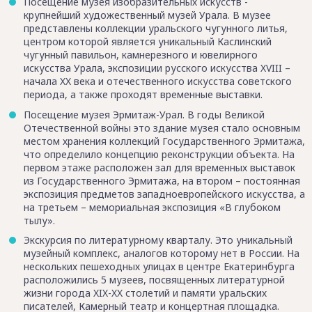
Посещение музея изобразительных искусств -
крупнейший художественный музей Урала. В музее
представлены коллекции уральского чугунного литья,
центром которой является уникальный Каслинский
чугунный павильон, камнерезного и ювелирного
искусства Урала, экспозиции русского искусства XVIII –
начала XX века и отечественного искусства советского
периода, а также проходят временные выставки.
Посещение музея Эрмитаж-Урал. В годы Великой
Отечественной войны это здание музея стало основным
местом хранения коллекций Государственного Эрмитажа,
что определило концепцию реконструкции объекта. На
первом этаже расположен зал для временных выставок
из Государственного Эрмитажа, на втором – постоянная
экспозиция предметов западноевропейского искусства, а
на третьем – мемориальная экспозиция «В глубоком
тылу».
Экскурсия по литературному кварталу. Это уникальный
музейный комплекс, аналогов которому нет в России. На
нескольких пешеходных улицах в центре Екатеринбурга
расположились 5 музеев, посвященных литературной
жизни города XIX-XX столетий и памяти уральских
писателей, Камерный театр и концертная площадка.