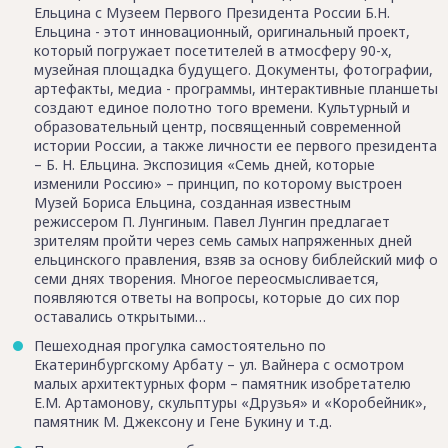
Ельцина с Музеем Первого Президента России Б.Н.
Ельцина - этот инновационный, оригинальный проект,
который погружает посетителей в атмосферу 90-х,
музейная площадка будущего. Документы, фотографии,
артефакты, медиа - программы, интерактивные планшеты
создают единое полотно того времени. Культурный и
образовательный центр, посвященный современной
истории России, а также личности ее первого президента
– Б. Н. Ельцина. Экспозиция «Семь дней, которые
изменили Россию» – принцип, по которому выстроен
Музей Бориса Ельцина, созданная известным
режиссером П. Лунгиным. Павел Лунгин предлагает
зрителям пройти через семь самых напряженных дней
ельцинского правления, взяв за основу библейский миф о
семи днях творения. Многое переосмысливается,
появляются ответы на вопросы, которые до сих пор
оставались открытыми…
Пешеходная прогулка самостоятельно по
Екатеринбургскому Арбату – ул. Вайнера с осмотром
малых архитектурных форм – памятник изобретателю
Е.М. Артамонову, скульптуры «Друзья» и «Коробейник»,
памятник М. Джексону и Гене Букину и т.д.