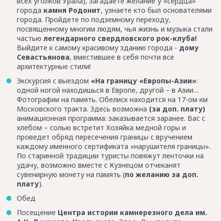
всех уголков Урала), загадаете желание у «сердца»
города
камня Родонит
, узнаете кто был основателями
города. Пройдете по подземному переходу,
посвященному многим людям, чья жизнь и музыка стали
частью
легендарного свердловского рок-клуба!
Выйдите к самому красивому зданию города -
дому
Севастьянова
, вместившее в себя почти все
архитектурные стили!
Экскурсия с выездом
«На границу «Европы-Азии»
:
одной ногой находишься в Европе, другой – в Азии…
Фотографии на память. Обелиск находится на 17-ом км
Московского тракта. Здесь возможна
(за доп. плату)
анимационная программа: заказывается заранее. Вас с
хлебом – солью встретит Хозяйка медной горы и
проведет обряд пересечения границы с вручением
каждому именного сертификата «нарушителя границы».
По старинной традиции туристы повяжут ленточки на
удачу, возможно вместе с Кузнецом отчеканят
сувенирную монету на память (
по желанию за доп.
плату
).
Обед
Посещение
Центра истории камнерезного дела им.