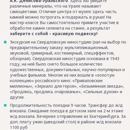
А.К. Денисова-Уральского
. Здесь Вы увидите
различные минералы, что на Урале называют
самоцветами. Отличие центра от музея: здесь часть
камней можно потрогать и подержать в руках! На
мастер-классе Вы самостоятельно примите участие в
обработке камня селенита на станке, а результат
заберете с собой – красивую подвеску!
Экскурсия на Свердловскую киностудию (зал на выбор по
предварительному заказу: мультипликационный,
звуковой, гримерный, костюмерный, спецэффектов,
обзорная). Свердловская киностудия основана в 1943
году, на ней было снято большое количество
художественных, документальных, научно-популярных и
учебных фильмов. Многие из них вошли в «золотую
коллекцию» российского кино: «Приваловские
миллионы», «Зеркало для героя», «Безымянная звезда»,
«Продлись, продлись очарованье», «Сильные духом» и
другие.
Продолжительность поездки 9 часов. Трансфер до ж/д
вокзала. Ожидание поезда в детском зале на 2-м этаже
ж/д вокзала. Вечернее отправление из Екатеринбурга. За
доп. плату ужин (шведский стол) в районе ж/д вокзала-
1100 руб