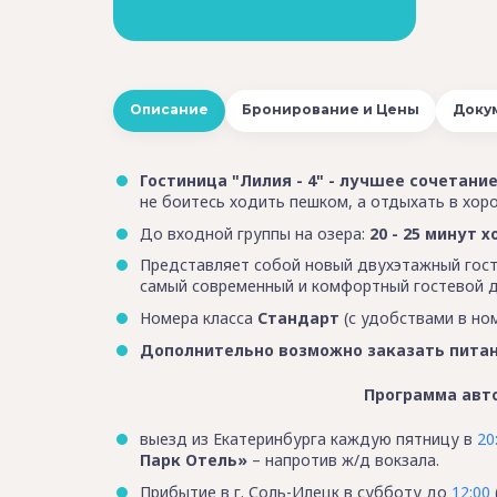
Описание
Бронирование и Цены
Доку
Гостиница "Лилия - 4" - лучшее сочетан
не боитесь ходить пешком, а отдыхать в хоро
До входной группы на озера:
20 - 25 минут 
Представляет собой новый двухэтажный госте
самый современный и комфортный гостевой 
Номера класса
Стандарт
(с удобствами в но
Дополнительно возможно заказать питан
Программа автоб
выезд из Екатеринбурга каждую пятницу в
20
Парк Отель»
– напротив ж/д вокзала.
Прибытие в г. Соль-Илецк в субботу до
12:00