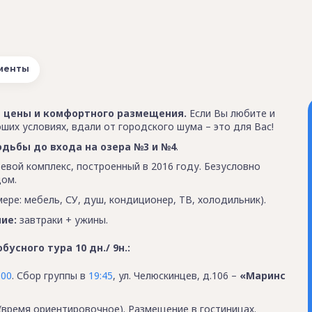
менты
ие цены и комфортного размещения.
Если Вы любите и
ших условиях, вдали от городского шума – это для Вас!
ходьбы до входа на озера №3 и №4
.
вой комплекс, построенный в 2016 году. Безусловно
дом.
мере: мебель, СУ, душ, кондиционер, ТВ, холодильник).
ие:
завтраки + ужины.
усного тура 10 дн./ 9н.:
:00
. Сбор группы в
19:45
, ул. Челюскинцев, д.106 –
«Маринс
(время ориентировочное). Размещение в гостиницах.