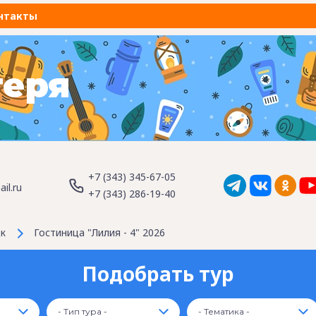
нтакты
геря
+7 (343) 345-67-05
il.ru
+7 (343) 286-19-40
к
Гостиница "Лилия - 4" 2026
Подобрать тур
- Тип тура -
- Тематика -