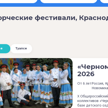
орческие фестивали, Красно
се
Туапсе
«Черно
2026
От 6 лет
Россия, К
Новомиха
X Общероссийский
коллективов «Чер
базе детского оз