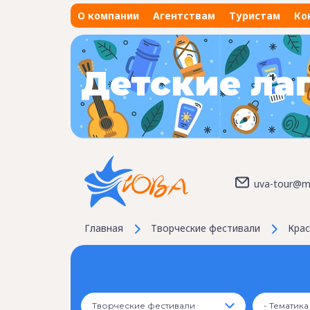
О компании
Агентствам
Туристам
Ко
Детские ла
uva-tour@ma
Главная
Творческие фестивали
Крас
Творческие фестивали
- Тематика