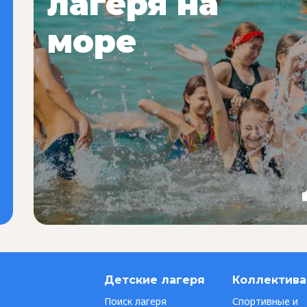
лагеря на
море
Детские лагеря
Коллектив
Поиск лагеря
Спортивные и