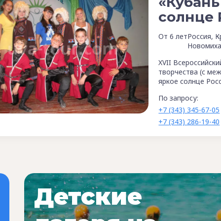
«Кубань
солнце 
От 6 лет
Россия, К
Новомиха
XVII Всероссийск
творчества (с ме
яркое солнце Рос
По запросу:
+7 (343) 345-67-05
+7 (343) 286-19-40
Детские