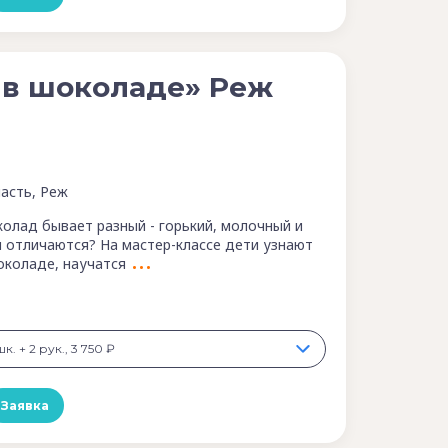
 в шоколаде» Реж
асть, Реж
колад бывает разный - горький, молочный и
и отличаются? На мастер-классе дети узнают
околаде, научатся
к. + 2 рук., 3 750 ₽
Заявка