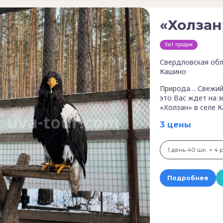
«Холзан
Хит продаж
Свердловская обл
Кашино
Природа… Свежий 
это Вас ждет на 
«Холзан» в селе К
3 цены
1 день 40 шк. + 4 
Подробнее