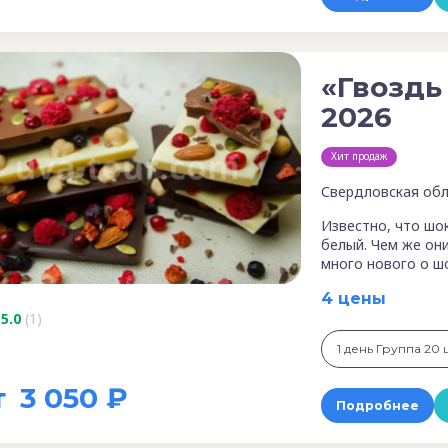
«Гвоздь
2026
Хит продаж
Свердловская обл
Известно, что шо
белый. Чем же он
много нового о ш
4 цены
5.0
(1)
1 день Группа 20 ш
т
3 050 ₽
Подробнее