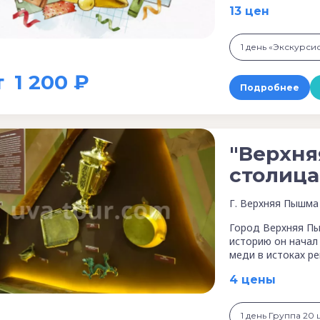
13 цен
т
1 200 ₽
Подробнее
"Верхня
столица
Г. Верхняя Пышма
Город Верхняя Пы
историю он начал 
меди в истоках р
4 цены
1 день Группа 20 ш