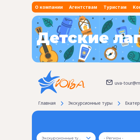
О компании
Агентствам
Туристам
Ко
Детские ла
uva-tour@ma
Главная
Экскурсионные туры
Екатер
Экскурсионные туры
- Регион -