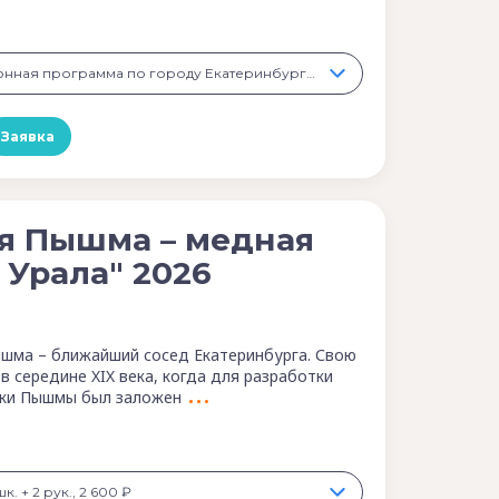
1 день «Экскурсионная программа по городу Екатеринбургу», 1 200 ₽
Заявка
я Пышма – медная
 Урала" 2026
шма – ближайший сосед Екатеринбурга. Свою
в середине XIX века, когда для разработки
еки Пышмы был заложен
к. + 2 рук., 2 600 ₽