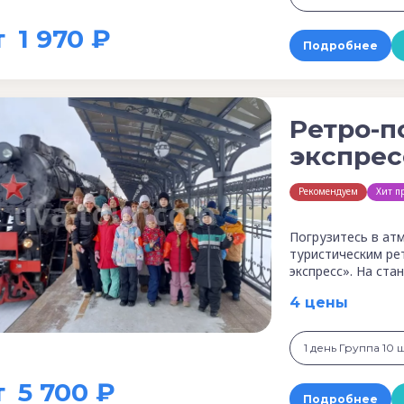
т
1 970 ₽
Подробнее
Ретро-п
экспрес
Рекомендуем
Хит п
Погрузитесь в ат
туристическим ре
экспресс». На ст
4 цены
1 день Группа 10 
т
5 700 ₽
Подробнее