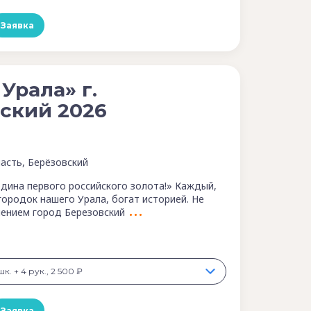
Заявка
Урала» г.
ский 2026
асть, Берёзовский
одина первого российского золота!» Каждый,
ородок нашего Урала, богат историей. Не
чением город Березовский
к. + 4 рук., 2 500 ₽
Заявка