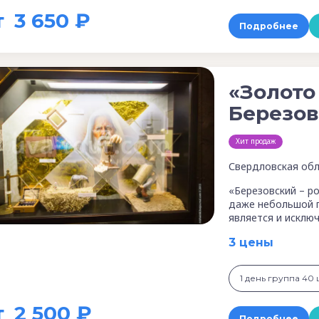
т
3 650 ₽
Подробнее
«Золото 
Березов
Хит продаж
Свердловская обл
«Березовский – р
даже небольшой г
является и исклю
3 цены
1 день группа 40 ш
т
2 500 ₽
Подробнее