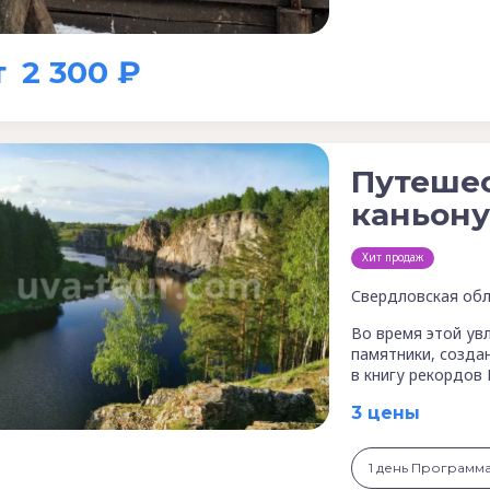
т
2 300 ₽
Путешес
каньону
Хит продаж
Свердловская обл
Во время этой ув
памятники, созда
в книгу рекордов
3 цены
1 день Программ