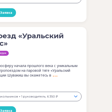
Заявка
оезд «Уральский
с»
родаж
мосферу начала прошлого века с уникальным
тропоездом на паровой тяге «Уральский
анции Шувакиш вы окажетесь в
школьников + 1 руководитель, 6 350 ₽
Заявка