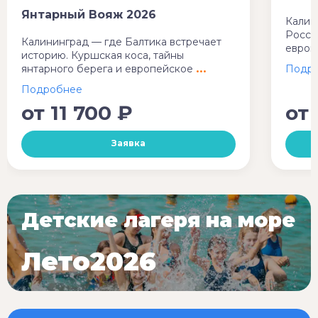
Янтарный Вояж 2026
Калин
Росси
Калининград — где Балтика встречает
европ
историю. Куршская коса, тайны
янтарного берега и европейское
от
11 700 ₽
от
Заявка
Детские лагеря на море
Лето2026