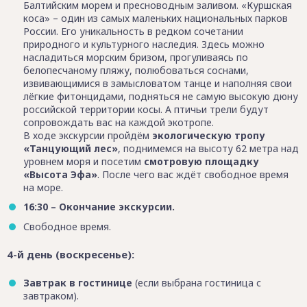
Балтийским морем и пресноводным заливом. «Куршская
коса» – один из самых маленьких национальных парков
России. Его уникальность в редком сочетании
природного и культурного наследия. Здесь можно
насладиться морским бризом, прогуливаясь по
белопесчаному пляжу, полюбоваться соснами,
извивающимися в замысловатом танце и наполняя свои
лёгкие фитонцидами, подняться не самую высокую дюну
российской территории косы. А птичьи трели будут
сопровождать вас на каждой экотропе.
В ходе экскурсии пройдём
экологическую тропу
«Танцующий лес»
, поднимемся на высоту 62 метра над
уровнем моря и посетим
смотровую площадку
«Высота Эфа»
. После чего вас ждёт свободное время
на море.
16:30 – Окончание экскурсии.
Свободное время.
4-й день (воскресенье):
Завтрак в гостинице
(если выбрана гостиница с
завтраком).