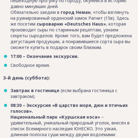
пешеходную прогулку по городу, окунёмся в историю
давно минувших дней.
Обязательно заедем в
город Неман
, чтобы взглянуть
на руинированный орденский замок Рагнит (15в). Здесь
же посетим
сыроварню «Deutsches Haus»
, которая
производит сыры по старинным рецептам, узнаем
секреты сыроделов. Кроме того, вам будет предложена
дегустация продукции, а понравившиеся сорта сыра вы
сможете купить в подарок своим близким.
17:00 – Окончание экскурсии.
Свободное время.
3-й день (суббота):
Завтрак в гостинице
(если выбрана гостиница с
завтраком).
08:30 – Экскурсия «В царство моря, дюн и птичьих
голосов».
Национальный парк «Куршская коса»
–
удивительный, уникальный природный уголок, внесён в
список Всемирного наследия ЮНЕСКО. Это узкая,
длинная полоска суши между двумя водоёмами: