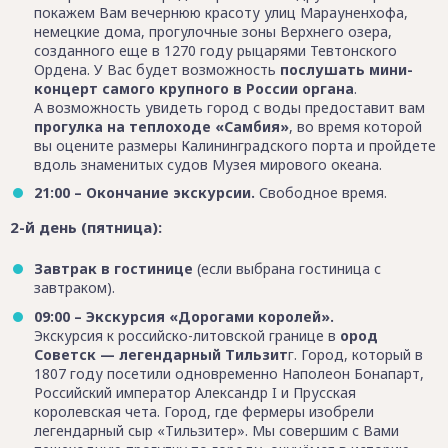
покажем Вам вечернюю красоту улиц Марауненхофа,
немецкие дома, прогулочные зоны Верхнего озера,
созданного еще в 1270 году рыцарями Тевтонского
Ордена. У Вас будет возможность
послушать мини-
концерт самого крупного в России органа
.
А возможность увидеть город с воды предоставит вам
прогулка на теплоходе «Самбия»
, во время которой
вы оцените размеры Калининградского порта и пройдете
вдоль знаменитых судов Музея мирового океана.
21:00 – Окончание экскурсии.
Свободное время.
2-й день (пятница):
Завтрак в гостинице
(если выбрана гостиница с
завтраком).
09:00 – Экскурсия «Дорогами королей».
Экскурсия к российско-литовской границе в
ород
Советск — легендарный Тильзит
г. Город, который в
1807 году посетили одновременно Наполеон Бонапарт,
Российский император Александр I и Прусская
королевская чета. Город, где фермеры изобрели
легендарный сыр «Тильзитер». Мы совершим с Вами