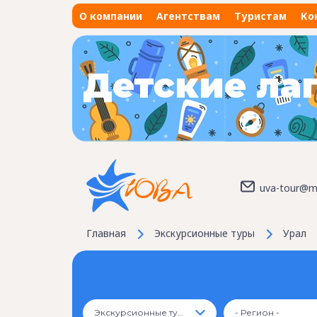
О компании
Агентствам
Туристам
Ко
Детские ла
uva-tour@ma
Главная
Экскурсионные туры
Урал
Экскурсионные туры
- Регион -