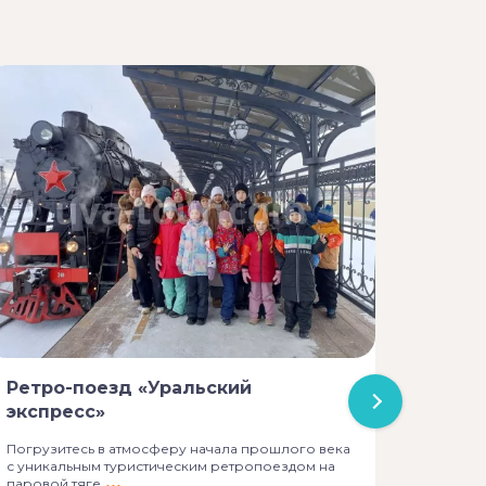
«Гвоз
Ретро-поезд «Уральский
Известн
молочны
экспресс»
мастер
Погрузитесь в атмосферу начала прошлого века
с уникальным туристическим ретропоездом на
паровой тяге