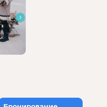
Питомник ездовых оленей «Северное сия
Бронирование