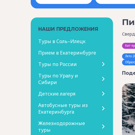
Пи
НАШИ ПРЕДЛОЖЕНИЯ
Сверд
Туры в Соль–Илецк
Хит п
Прием в Екатеринбурге
Лето 2
Образ
Туры по России
Поде
Туры по Уралу и
Сибири
Детские лагеря
Автобусные туры из
Екатеринбурга
Железнодорожные
туры