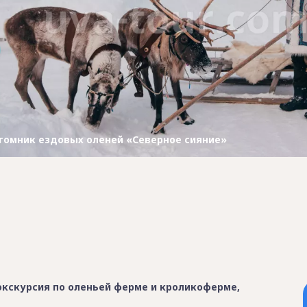
томник ездовых оленей «Северное сияние»
экскурсия по оленьей ферме и кроликоферме,