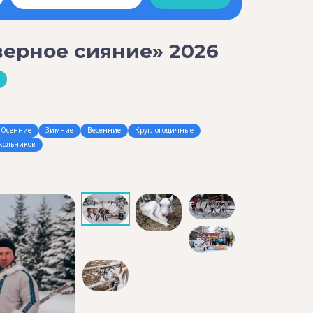
ерное сияние» 2026
Осенние
Зимние
Весенние
Круглогодичные
кольников