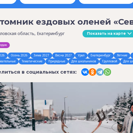
томник ездовых оленей «Сев
ловская область, Екатеринбург
Показать на карте
родаж
026
Осень 2026
Зима 2027
Весна 2027
Урал
Екатеринбург
Летние
овательные
Тематические
Природные
Для школьников
Групповой
Для ш
литься в социальных сетях: