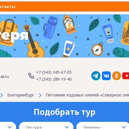
нтакты
геря
+7 (343) 345-67-05
il.ru
+7 (343) 286-19-40
Екатеринбург
Питомник ездовых оленей «Северное сия
Подобрать тур
- Тип тура -
- Тематика -