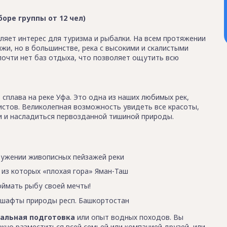
боре группы от 12 чел)
вляет интерес для туризма и рыбалки. На всем протяжении
жи, но в большинстве, река с высокими и скалистыми
очти нет баз отдыха, что позволяет ощутить всю
сплава на реке Уфа. Это одна из наших любимых рек,
ристов. Великолепная возможность увидеть все красоты,
ки и насладиться первозданной тишиной природы.
ружении живописных пейзажей реки
 из которых «плохая гора» Яман-Таш
оймать рыбу своей мечты!
дшафты природы респ. Башкортостан
циальная подготовка
или опыт водных походов. Вы
жно разместиться всей семьей или компанией друзей, или