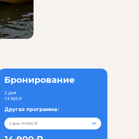
Спокойная река Уфа - двухдневный спла
Бронирование
2 дня
14 900 ₽
Другая программа
2 дня, 14 900 ₽
14 900 ₽