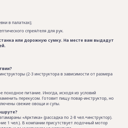
ки в палатках);
птического спрея/геля для рук.
станка или дорожную сумку. На месте вам выдадут
ей.
твии?
инструкторы (2-3 инструктора в зависимости от размера
 походное питание. Иногда, исходя из условий
аменить перекусом. Готовит пищу повар-инструктор, но
ключены свежие овощи и супы.
аршруте?
тамараны «Арктика» (рассадка по 2-8 чел.+инструктор).
ие 1 чел.). В компании присутствует лодочный мотор