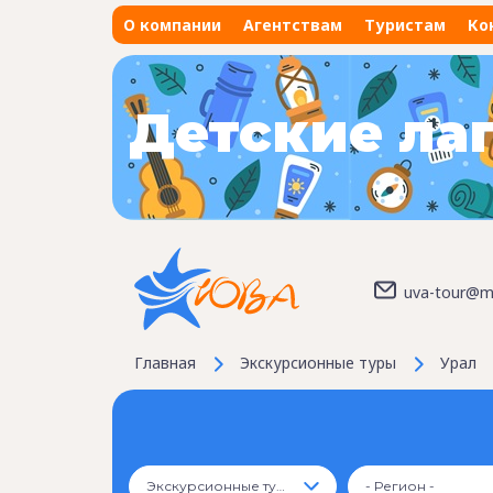
О компании
Агентствам
Туристам
Ко
Детские ла
uva-tour@ma
Главная
Экскурсионные туры
Урал
Экскурсионные туры
- Регион -