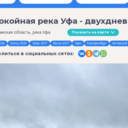
окойная река Уфа - двухдне
инская область, река Уфа
Показать на карте
026
Осень 2026
Зима 2027
Весна 2027
Урал
Екатеринбург
Активный 
литься в социальных сетях: