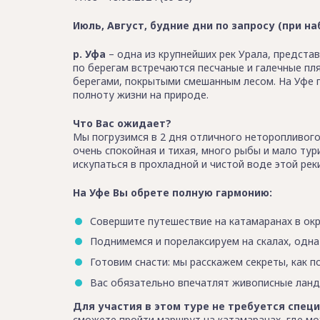
Июль, Август, будние дни по запросу (при на
р. Уфа
– одна из крупнейших рек Урала, предста
по берегам встречаются песчаные и галечные пля
берегами, покрытыми смешанным лесом. На Уфе п
полноту жизни на природе.
Что Вас ожидает?
Мы погрузимся в 2 дня отличного неторопливого 
очень спокойная и тихая, много рыбы и мало ту
искупаться в прохладной и чистой воде этой ре
На Уфе Вы обрете полную гармонию:
Совершите путешествие на катамаранах в ок
Поднимемся и порелаксируем на скалах, одна
Готовим снасти: мы расскажем секреты, как п
Вас обязательно впечатлят живописные лан
Для участия в этом туре не требуется спе
сможете пройти маршрут на катамаранах, где мо