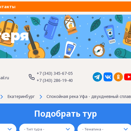
нтакты
геря
+7 (343) 345-67-05
il.ru
+7 (343) 286-19-40
Екатеринбург
Спокойная река Уфа - двухдневный сплав
Подобрать тур
- Тип тура -
- Тематика -